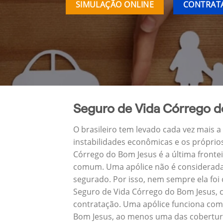
SIMULAÇÃO ONLINE
CONTRATA
Seguro de Vida Córrego d
O brasileiro tem levado cada vez mais 
instabilidades econômicas e os próprio
Córrego do Bom Jesus é a última front
comum. Uma apólice não é considerada 
segurado. Por isso, nem sempre ela foi
Seguro de Vida Córrego do Bom Jesus, 
contratação. Uma apólice funciona como
Bom Jesus, ao menos uma das cobertura