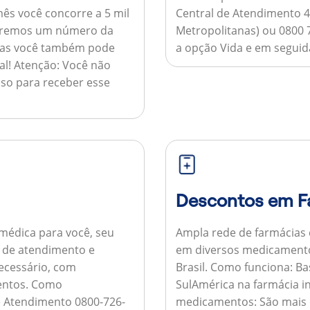
ês você concorre a 5 mil
Central de Atendimento 4
nviaremos um número da
Metropolitanas) ou 0800 
 mas você também pode
a opção Vida e em seguida
al!
Atenção:
Você não
so para receber esse
Descontos em F
médica para você, seu
Ampla rede de farmácias
al de atendimento e
em diversos medicamento
necessário, com
Brasil.
Como funciona:
Bas
entos.
Como
SulAmérica na farmácia 
de Atendimento 0800-726-
medicamentos:
São mais 