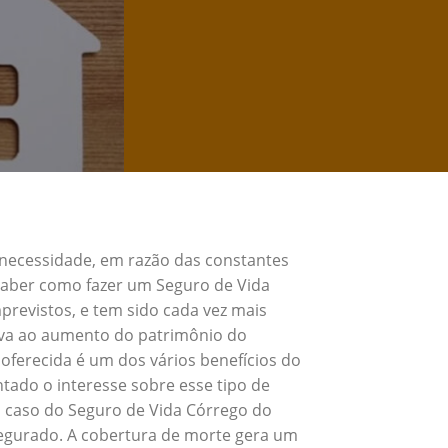
 necessidade, em razão das constantes
 Saber como fazer um Seguro de Vida
revistos, e tem sido cada vez mais
eva ao aumento do patrimônio do
oferecida é um dos vários benefícios do
ado o interesse sobre esse tipo de
o caso do Seguro de Vida Córrego do
segurado. A cobertura de morte gera um