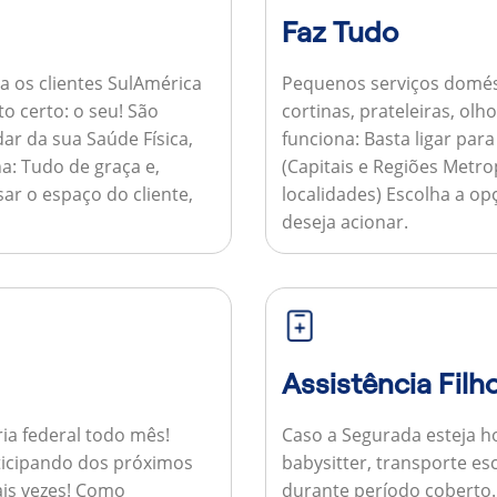
Faz Tudo
a os clientes SulAmérica
Pequenos serviços domés
to certo: o seu! São
cortinas, prateleiras, ol
ar da sua Saúde Física,
funciona:
Basta ligar par
a:
Tudo de graça e,
(Capitais e Regiões Metr
sar o espaço do cliente,
localidades) Escolha a op
deseja acionar.
Assistência Filh
ria federal todo mês!
Caso a Segurada esteja ho
ticipando dos próximos
babysitter, transporte es
is vezes!
Como
durante período coberto