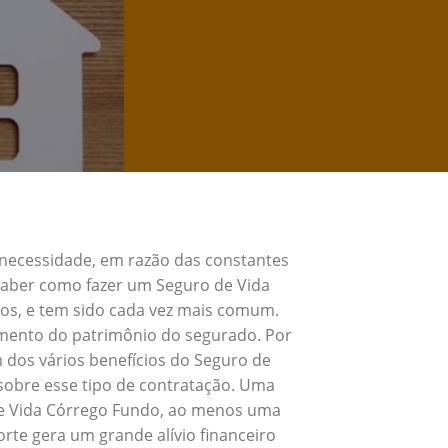
 necessidade, em razão das constantes
 Saber como fazer um Seguro de Vida
os, e tem sido cada vez mais comum.
umento do patrimônio do segurado. Por
 dos vários benefícios do Seguro de
sobre esse tipo de contratação. Uma
 de Vida Córrego Fundo, ao menos uma
rte gera um grande alívio financeiro