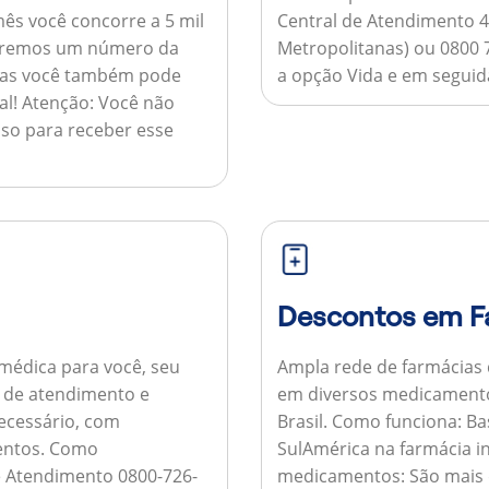
ês você concorre a 5 mil
Central de Atendimento 4
nviaremos um número da
Metropolitanas) ou 0800 
 mas você também pode
a opção Vida e em seguida
al!
Atenção:
Você não
so para receber esse
Descontos em F
médica para você, seu
Ampla rede de farmácias
al de atendimento e
em diversos medicamento
necessário, com
Brasil.
Como funciona:
Bas
entos.
Como
SulAmérica na farmácia 
de Atendimento 0800-726-
medicamentos:
São mais 