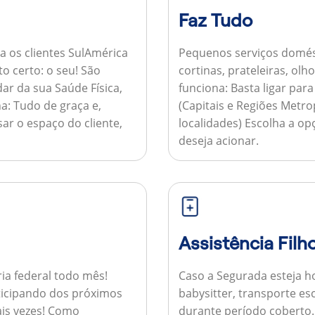
Faz Tudo
a os clientes SulAmérica
Pequenos serviços domés
to certo: o seu! São
cortinas, prateleiras, ol
ar da sua Saúde Física,
funciona:
Basta ligar par
a:
Tudo de graça e,
(Capitais e Regiões Metr
sar o espaço do cliente,
localidades) Escolha a op
deseja acionar.
Assistência Filh
ria federal todo mês!
Caso a Segurada esteja ho
ticipando dos próximos
babysitter, transporte es
is vezes!
Como
durante período coberto