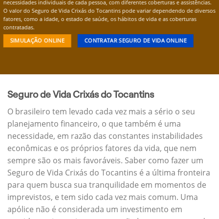
necessidades individuais de cada pessoa, com diferentes coberturas e assistências.
O valor do Seguro de Vida Crixás do Tocantins pode variar dependendo de diversos
fatores, como a idade, o estado de saúde, os hábitos de vida e as coberturas
contratadas.
SIMULAÇÃO ONLINE
CONTRATAR SEGURO DE VIDA ONLINE
Seguro de Vida Crixás do Tocantins
O brasileiro tem levado cada vez mais a sério o seu
planejamento financeiro, o que também é uma
necessidade, em razão das constantes instabilidades
econômicas e os próprios fatores da vida, que nem
sempre são os mais favoráveis. Saber como fazer um
Seguro de Vida Crixás do Tocantins é a última fronteira
para quem busca sua tranquilidade em momentos de
imprevistos, e tem sido cada vez mais comum. Uma
apólice não é considerada um investimento em