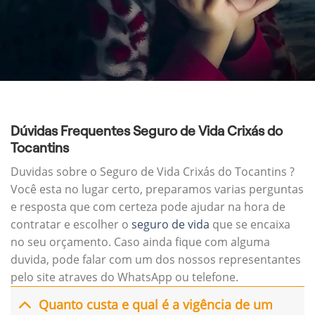
Dúvidas Frequentes Seguro de Vida Crixás do
Tocantins
Duvidas sobre o Seguro de Vida Crixás do Tocantins ?
Você esta no lugar certo, preparamos varias perguntas
e resposta que com certeza pode ajudar na hora de
contratar e escolher o
seguro de vida
que se encaixa
no seu orçamento. Caso ainda fique com alguma
duvida, pode falar com um dos nossos representantes
pelo site atraves do WhatsApp ou telefone.
Quanto custa e qual é a vigência de um