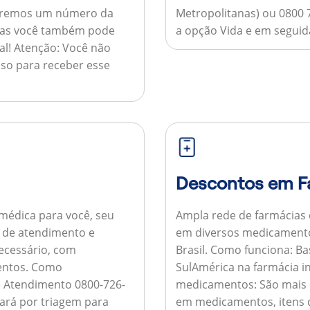
nviaremos um número da
Metropolitanas) ou 0800 
 mas você também pode
a opção Vida e em seguida
al!
Atenção:
Você não
so para receber esse
Descontos em F
médica para você, seu
Ampla rede de farmácias
al de atendimento e
em diversos medicamento
necessário, com
Brasil.
Como funciona:
Bas
entos.
Como
SulAmérica na farmácia 
de Atendimento 0800-726-
medicamentos:
São mais 
ará por triagem para
em medicamentos, itens d