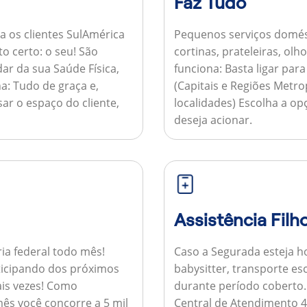
Faz Tudo
a os clientes SulAmérica
Pequenos serviços domés
to certo: o seu! São
cortinas, prateleiras, ol
ar da sua Saúde Física,
funciona:
Basta ligar par
a:
Tudo de graça e,
(Capitais e Regiões Metr
sar o espaço do cliente,
localidades) Escolha a op
deseja acionar.
Assistência Filh
ria federal todo mês!
Caso a Segurada esteja ho
ticipando dos próximos
babysitter, transporte es
is vezes!
Como
durante período coberto
ês você concorre a 5 mil
Central de Atendimento 4