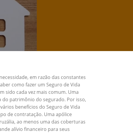
 necessidade, em razão das constantes
 Saber como fazer um Seguro de Vida
 tem sido cada vez mais comum. Uma
o do patrimônio do segurado. Por isso,
vários benefícios do Seguro de Vida
ipo de contratação. Uma apólice
Cruzália, ao menos uma das coberturas
nde alívio financeiro para seus