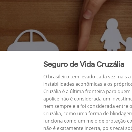
Seguro de Vida Cruzália
O brasileiro tem levado cada vez mais 
instabilidades econômicas e os próprio
Cruzália é a última fronteira para qu
apólice não é considerada um investime
nem sempre ela foi considerada entre o
Cruzália, como uma forma de blindagem
funciona como um meio de proteção cont
não é exatamente incerta, pois recai s