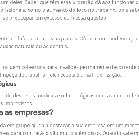
m deles. Saber que têm essa proteção dá aos funcionários 
rofissionais, como o aumento do foco no trabalho, pois sab
m se preocupar em excesso com essa questão.
ente, incluída em todos os planos. Oferece uma indenização
ausas naturais ou acidentais.
 incluem cobertura para invalidez permanente decorrente d
 impeça de trabalhar, ele receberá uma indenização.
ógicas
o de despesas médicas e odontológicas em caso de aciden
s imprevistos.
ra as empresas?
ida em grupo ajuda a destacar a sua empresa em um merca
zões para contratá-lo vão muito além disso. Quando sabem