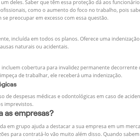
m deles. Saber que têm essa proteção dá aos funcionários 
rofissionais, como o aumento do foco no trabalho, pois sab
m se preocupar em excesso com essa questão.
ente, incluída em todos os planos. Oferece uma indenização
ausas naturais ou acidentais.
 incluem cobertura para invalidez permanente decorrente d
 impeça de trabalhar, ele receberá uma indenização.
ógicas
o de despesas médicas e odontológicas em caso de aciden
s imprevistos.
ra as empresas?
ida em grupo ajuda a destacar a sua empresa em um merca
zões para contratá-lo vão muito além disso. Quando sabem