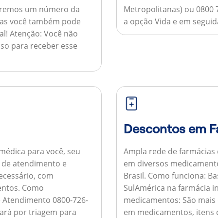
nviaremos um número da
Metropolitanas) ou 0800 
 mas você também pode
a opção Vida e em seguida
al!
Atenção:
Você não
so para receber esse
Descontos em F
médica para você, seu
Ampla rede de farmácias
al de atendimento e
em diversos medicamento
necessário, com
Brasil.
Como funciona:
Bas
entos.
Como
SulAmérica na farmácia 
de Atendimento 0800-726-
medicamentos:
São mais 
ará por triagem para
em medicamentos, itens d