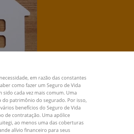
 necessidade, em razão das constantes
 Saber como fazer um Seguro de Vida
tem sido cada vez mais comum. Uma
o do patrimônio do segurado. Por isso,
vários benefícios do Seguro de Vida
po de contratação. Uma apólice
Cuitegi, ao menos uma das coberturas
nde alívio financeiro para seus