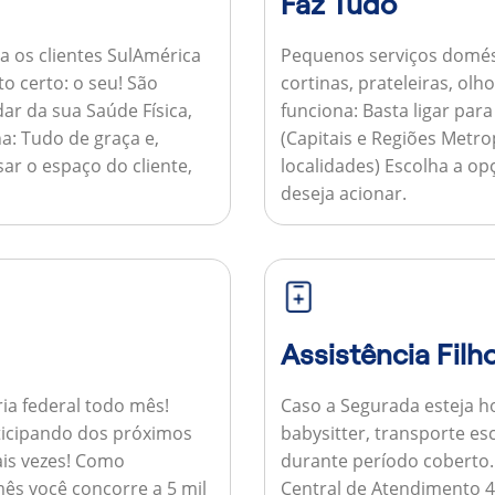
Faz Tudo
a os clientes SulAmérica
Pequenos serviços domés
to certo: o seu! São
cortinas, prateleiras, ol
ar da sua Saúde Física,
funciona:
Basta ligar par
a:
Tudo de graça e,
(Capitais e Regiões Metr
sar o espaço do cliente,
localidades) Escolha a op
deseja acionar.
Assistência Filh
ria federal todo mês!
Caso a Segurada esteja ho
ticipando dos próximos
babysitter, transporte es
is vezes!
Como
durante período coberto
ês você concorre a 5 mil
Central de Atendimento 4