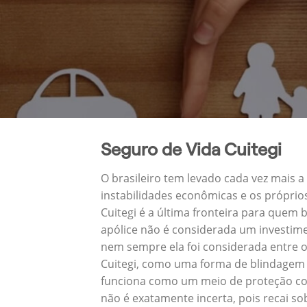
Seguro de Vida Cuitegi
O brasileiro tem levado cada vez mais 
instabilidades econômicas e os próprio
Cuitegi é a última fronteira para que
apólice não é considerada um investime
nem sempre ela foi considerada entre o
Cuitegi, como uma forma de blindagem 
funciona como um meio de proteção cont
não é exatamente incerta, pois recai s