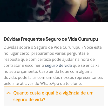
Dúvidas Frequentes Seguro de Vida Cururupu
Duvidas sobre o Seguro de Vida Cururupu ? Você esta
no lugar certo, preparamos varias perguntas e
resposta que com certeza pode ajudar na hora de
contratar e escolher o
seguro de vida
que se encaixa
no seu orçamento. Caso ainda fique com alguma
duvida, pode falar com um dos nossos representantes
pelo site atraves do WhatsApp ou telefone.
Quanto custa e qual é a vigência de um
seguro de vida?