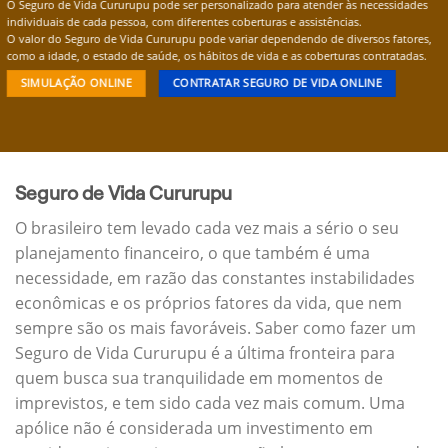
O Seguro de Vida Cururupu pode ser personalizado para atender às necessidades
individuais de cada pessoa, com diferentes coberturas e assistências.
O valor do Seguro de Vida Cururupu pode variar dependendo de diversos fatores,
como a idade, o estado de saúde, os hábitos de vida e as coberturas contratadas.
SIMULAÇÃO ONLINE
CONTRATAR SEGURO DE VIDA ONLINE
Seguro de Vida Cururupu
O brasileiro tem levado cada vez mais a sério o seu
planejamento financeiro, o que também é uma
necessidade, em razão das constantes instabilidades
econômicas e os próprios fatores da vida, que nem
sempre são os mais favoráveis. Saber como fazer um
Seguro de Vida Cururupu é a última fronteira para
quem busca sua tranquilidade em momentos de
imprevistos, e tem sido cada vez mais comum. Uma
apólice não é considerada um investimento em