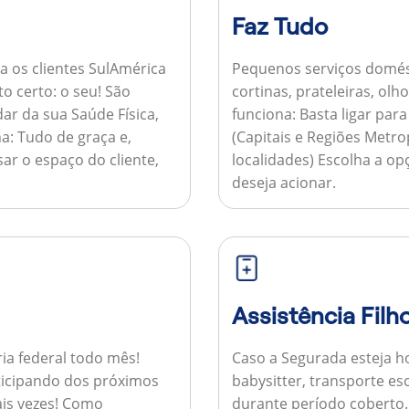
Faz Tudo
a os clientes SulAmérica
Pequenos serviços domés
to certo: o seu! São
cortinas, prateleiras, ol
ar da sua Saúde Física,
funciona:
Basta ligar par
a:
Tudo de graça e,
(Capitais e Regiões Metr
sar o espaço do cliente,
localidades) Escolha a op
deseja acionar.
Assistência Filh
ria federal todo mês!
Caso a Segurada esteja ho
ticipando dos próximos
babysitter, transporte es
is vezes!
Como
durante período coberto