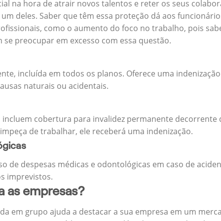
cial na hora de atrair novos talentos e reter os seus cola
m deles. Saber que têm essa proteção dá aos funcionários 
rofissionais, como o aumento do foco no trabalho, pois sab
m se preocupar em excesso com essa questão.
ente, incluída em todos os planos. Oferece uma indenização
ausas naturais ou acidentais.
 incluem cobertura para invalidez permanente decorrente d
 impeça de trabalhar, ele receberá uma indenização.
ógicas
o de despesas médicas e odontológicas em caso de aciden
s imprevistos.
ra as empresas?
ida em grupo ajuda a destacar a sua empresa em um merca