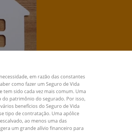
 necessidade, em razão das constantes
 Saber como fazer um Seguro de Vida
, e tem sido cada vez mais comum. Uma
o do patrimônio do segurado. Por isso,
vários benefícios do Seguro de Vida
e tipo de contratação. Uma apólice
 Descalvado, ao menos uma das
gera um grande alívio financeiro para