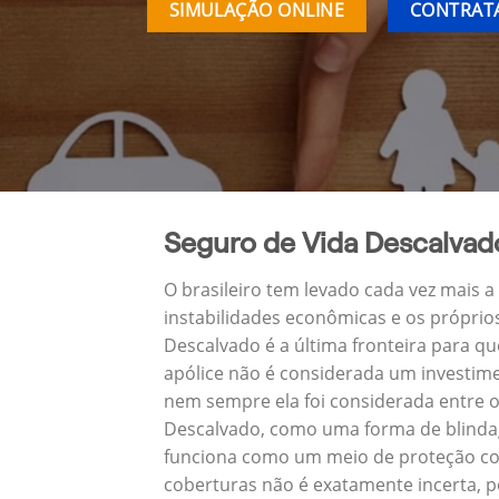
SIMULAÇÃO ONLINE
CONTRATA
Seguro de Vida Descalvad
O brasileiro tem levado cada vez mais 
instabilidades econômicas e os próprio
Descalvado é a última fronteira para 
apólice não é considerada um investime
nem sempre ela foi considerada entre o
Descalvado, como uma forma de blindag
funciona como um meio de proteção con
coberturas não é exatamente incerta, p