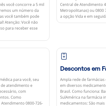
ês você concorre a 5 mil
Central de Atendimento 4
nviaremos um número da
Metropolitanas) ou 0800 
 mas você também pode
a opção Vida e em seguida
al!
Atenção:
Você não
so para receber esse
Descontos em F
médica para você, seu
Ampla rede de farmácias
al de atendimento e
em diversos medicamento
necessário, com
Brasil.
Como funciona:
Bas
entos.
Como
SulAmérica na farmácia 
de Atendimento 0800-726-
medicamentos:
São mais 