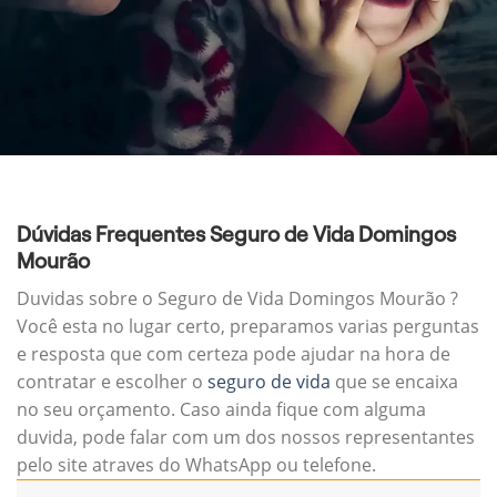
Dúvidas Frequentes Seguro de Vida Domingos
Mourão
Duvidas sobre o Seguro de Vida Domingos Mourão ?
Você esta no lugar certo, preparamos varias perguntas
e resposta que com certeza pode ajudar na hora de
contratar e escolher o
seguro de vida
que se encaixa
no seu orçamento. Caso ainda fique com alguma
duvida, pode falar com um dos nossos representantes
pelo site atraves do WhatsApp ou telefone.