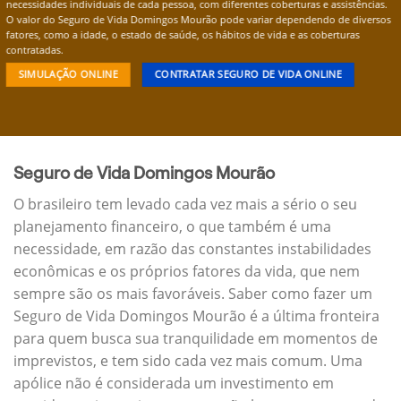
necessidades individuais de cada pessoa, com diferentes coberturas e assistências.
O valor do Seguro de Vida Domingos Mourão pode variar dependendo de diversos
fatores, como a idade, o estado de saúde, os hábitos de vida e as coberturas
contratadas.
SIMULAÇÃO ONLINE
CONTRATAR SEGURO DE VIDA ONLINE
Seguro de Vida Domingos Mourão
O brasileiro tem levado cada vez mais a sério o seu
planejamento financeiro, o que também é uma
necessidade, em razão das constantes instabilidades
econômicas e os próprios fatores da vida, que nem
sempre são os mais favoráveis. Saber como fazer um
Seguro de Vida Domingos Mourão é a última fronteira
para quem busca sua tranquilidade em momentos de
imprevistos, e tem sido cada vez mais comum. Uma
apólice não é considerada um investimento em