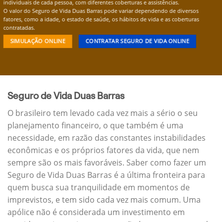
individuais de cada pessoa, com diferentes coberturas e assistências.
O valor do Seguro de Vida Duas Barras pode variar dependendo de diversos
fatores, como a idade, o estado de saúde, os hábitos de vida e as coberturas
contratadas.
SIMULAÇÃO ONLINE
CONTRATAR SEGURO DE VIDA ONLINE
Seguro de Vida Duas Barras
O brasileiro tem levado cada vez mais a sério o seu
planejamento financeiro, o que também é uma
necessidade, em razão das constantes instabilidades
econômicas e os próprios fatores da vida, que nem
sempre são os mais favoráveis. Saber como fazer um
Seguro de Vida Duas Barras é a última fronteira para
quem busca sua tranquilidade em momentos de
imprevistos, e tem sido cada vez mais comum. Uma
apólice não é considerada um investimento em