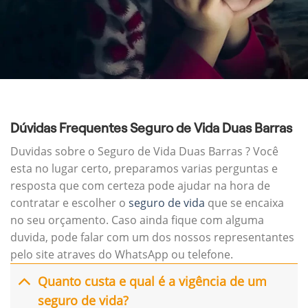
Dúvidas Frequentes Seguro de Vida Duas Barras
Duvidas sobre o Seguro de Vida Duas Barras ? Você
esta no lugar certo, preparamos varias perguntas e
resposta que com certeza pode ajudar na hora de
contratar e escolher o
seguro de vida
que se encaixa
no seu orçamento. Caso ainda fique com alguma
duvida, pode falar com um dos nossos representantes
pelo site atraves do WhatsApp ou telefone.
Quanto custa e qual é a vigência de um
seguro de vida?