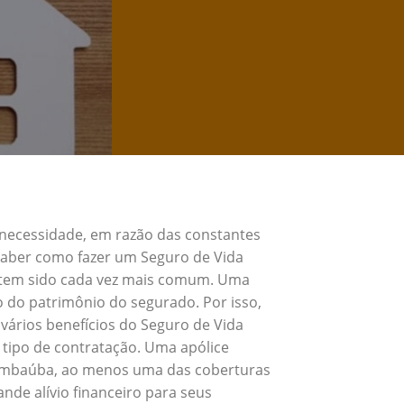
 necessidade, em razão das constantes
 Saber como fazer um Seguro de Vida
e tem sido cada vez mais comum. Uma
o do patrimônio do segurado. Por isso,
vários benefícios do Seguro de Vida
tipo de contratação. Uma apólice
a Embaúba, ao menos uma das coberturas
nde alívio financeiro para seus