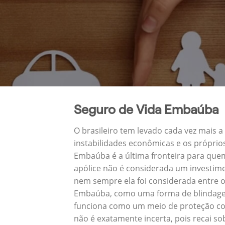
Seguro de Vida Embaúba
O brasileiro tem levado cada vez mais 
instabilidades econômicas e os próprio
Embaúba é a última fronteira para qu
apólice não é considerada um investime
nem sempre ela foi considerada entre o
Embaúba, como uma forma de blindagem 
funciona como um meio de proteção con
não é exatamente incerta, pois recai s