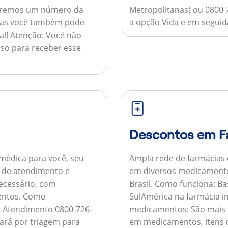
nviaremos um número da
Metropolitanas) ou 0800 
 mas você também pode
a opção Vida e em seguida
al!
Atenção:
Você não
so para receber esse
Descontos em F
médica para você, seu
Ampla rede de farmácias
al de atendimento e
em diversos medicamento
necessário, com
Brasil.
Como funciona:
Bas
entos.
Como
SulAmérica na farmácia 
de Atendimento 0800-726-
medicamentos:
São mais 
ará por triagem para
em medicamentos, itens d