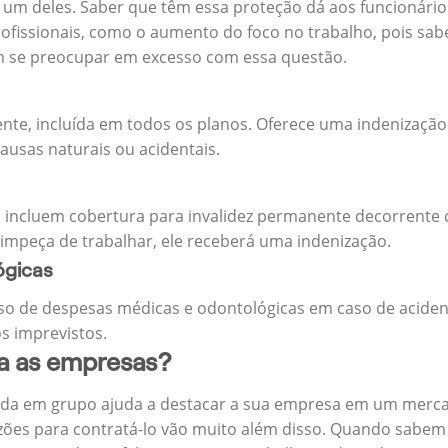
m deles. Saber que têm essa proteção dá aos funcionários 
rofissionais, como o aumento do foco no trabalho, pois sab
m se preocupar em excesso com essa questão.
ente, incluída em todos os planos. Oferece uma indenização
ausas naturais ou acidentais.
 incluem cobertura para invalidez permanente decorrente d
 impeça de trabalhar, ele receberá uma indenização.
ógicas
o de despesas médicas e odontológicas em caso de aciden
s imprevistos.
ra as empresas?
ida em grupo ajuda a destacar a sua empresa em um merca
zões para contratá-lo vão muito além disso. Quando sabem