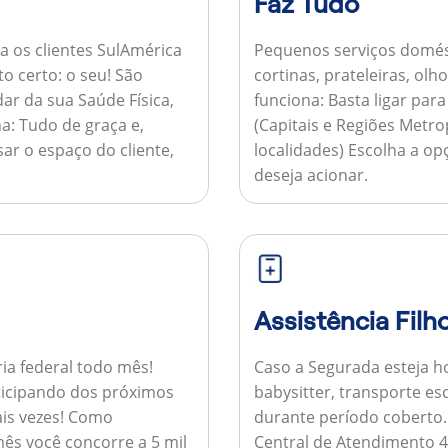
Faz Tudo
a os clientes SulAmérica
Pequenos serviços domés
to certo: o seu! São
cortinas, prateleiras, ol
ar da sua Saúde Física,
funciona:
Basta ligar par
a:
Tudo de graça e,
(Capitais e Regiões Metr
sar o espaço do cliente,
localidades) Escolha a op
deseja acionar.
Assistência Filh
ria federal todo mês!
Caso a Segurada esteja ho
ticipando dos próximos
babysitter, transporte es
is vezes!
Como
durante período coberto
ês você concorre a 5 mil
Central de Atendimento 4