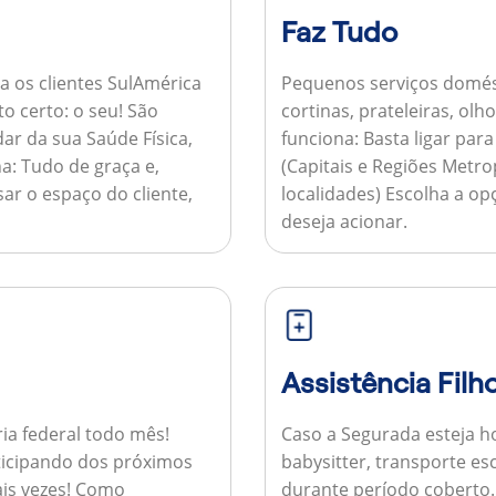
Faz Tudo
a os clientes SulAmérica
Pequenos serviços domés
to certo: o seu! São
cortinas, prateleiras, ol
ar da sua Saúde Física,
funciona:
Basta ligar par
a:
Tudo de graça e,
(Capitais e Regiões Metr
sar o espaço do cliente,
localidades) Escolha a op
deseja acionar.
Assistência Filh
ria federal todo mês!
Caso a Segurada esteja ho
ticipando dos próximos
babysitter, transporte es
is vezes!
Como
durante período coberto