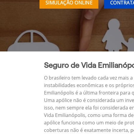
SIMULAÇÃO ONLINE
CONTRATA
Seguro de Vida Emilianópo
O brasileiro tem levado cada vez mais 
instabilidades econômicas e os próprio
Emilianópolis é a última fronteira pa
Uma apólice não é considerada um inve
isso, nem sempre ela foi considerada e
Vida Emilianópolis, como uma forma de
apólice funciona como um meio de prote
coberturas não é exatamente incerta, p