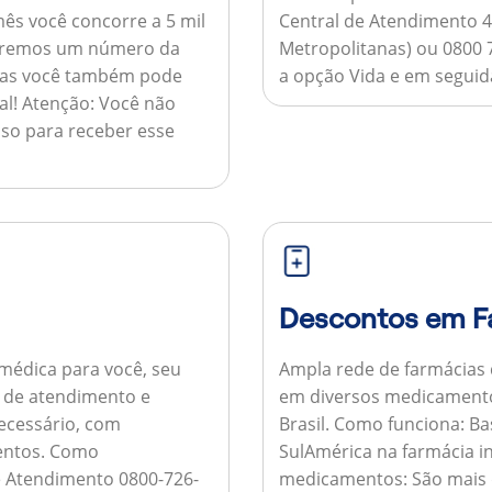
ês você concorre a 5 mil
Central de Atendimento 4
nviaremos um número da
Metropolitanas) ou 0800 
 mas você também pode
a opção Vida e em seguida
al!
Atenção:
Você não
so para receber esse
Descontos em F
médica para você, seu
Ampla rede de farmácias
al de atendimento e
em diversos medicamento
necessário, com
Brasil.
Como funciona:
Bas
entos.
Como
SulAmérica na farmácia 
de Atendimento 0800-726-
medicamentos:
São mais 