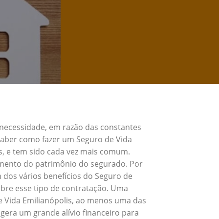
 necessidade, em razão das constantes
 Saber como fazer um Seguro de Vida
s, e tem sido cada vez mais comum.
umento do patrimônio do segurado. Por
 dos vários benefícios do Seguro de
bre esse tipo de contratação. Uma
e Vida Emilianópolis, ao menos uma das
gera um grande alívio financeiro para