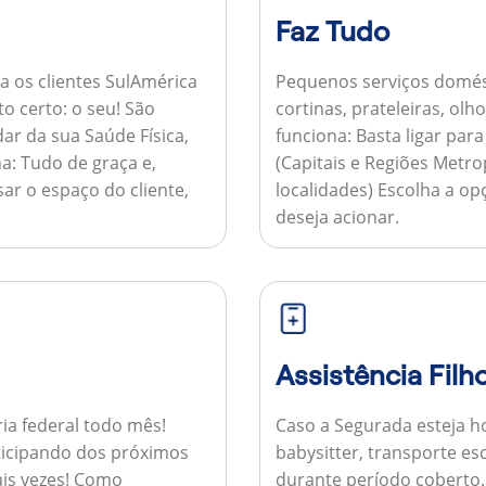
Faz Tudo
a os clientes SulAmérica
Pequenos serviços domés
to certo: o seu! São
cortinas, prateleiras, ol
ar da sua Saúde Física,
funciona:
Basta ligar par
a:
Tudo de graça e,
(Capitais e Regiões Metr
sar o espaço do cliente,
localidades) Escolha a op
deseja acionar.
Assistência Filh
ria federal todo mês!
Caso a Segurada esteja ho
ticipando dos próximos
babysitter, transporte es
is vezes!
Como
durante período coberto