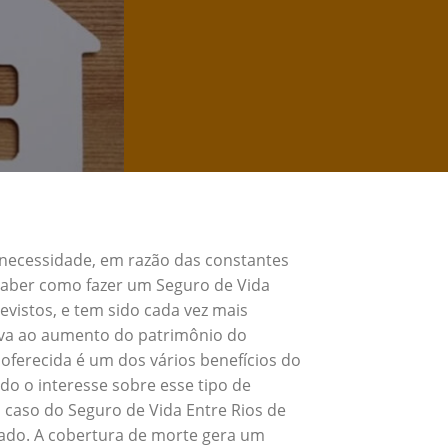
 necessidade, em razão das constantes
 Saber como fazer um Seguro de Vida
vistos, e tem sido cada vez mais
eva ao aumento do patrimônio do
oferecida é um dos vários benefícios do
o o interesse sobre esse tipo de
 caso do Seguro de Vida Entre Rios de
rado. A cobertura de morte gera um