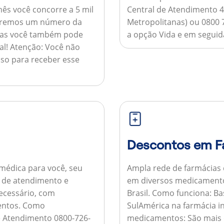
ês você concorre a 5 mil
Central de Atendimento 4
nviaremos um número da
Metropolitanas) ou 0800 
 mas você também pode
a opção Vida e em seguida
al!
Atenção:
Você não
so para receber esse
Descontos em F
médica para você, seu
Ampla rede de farmácias
al de atendimento e
em diversos medicamento
necessário, com
Brasil.
Como funciona:
Bas
entos.
Como
SulAmérica na farmácia 
de Atendimento 0800-726-
medicamentos:
São mais 