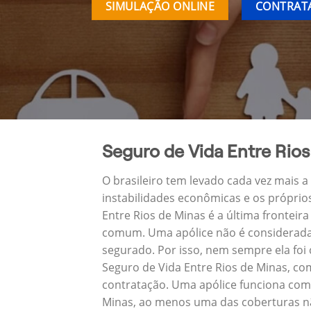
SIMULAÇÃO ONLINE
CONTRATA
Seguro de Vida Entre Rios
O brasileiro tem levado cada vez mais 
instabilidades econômicas e os próprio
Entre Rios de Minas é a última frontei
comum. Uma apólice não é considerada 
segurado. Por isso, nem sempre ela foi
Seguro de Vida Entre Rios de Minas, c
contratação. Uma apólice funciona como
Minas, ao menos uma das coberturas nã