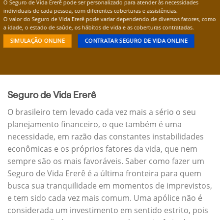
O Seguro de Vida Ererê pode ser personalizado para atender às necessidades
individuais de cada pessoa, com diferentes coberturas e assistências.
O valor do Seguro de Vida Ererê pode variar dependendo de diversos fatores, como
a idade, o estado de saúde, os hábitos de vida e as coberturas contratadas.
SIMULAÇÃO ONLINE
CONTRATAR SEGURO DE VIDA ONLINE
Seguro de Vida Ererê
O brasileiro tem levado cada vez mais a sério o seu
planejamento financeiro, o que também é uma
necessidade, em razão das constantes instabilidades
econômicas e os próprios fatores da vida, que nem
sempre são os mais favoráveis. Saber como fazer um
Seguro de Vida Ererê é a última fronteira para quem
busca sua tranquilidade em momentos de imprevistos,
e tem sido cada vez mais comum. Uma apólice não é
considerada um investimento em sentido estrito, pois