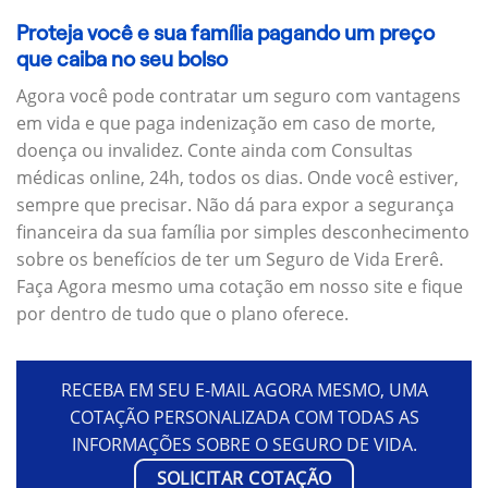
Proteja você e sua família pagando um preço
que caiba no seu bolso
Agora você pode contratar um seguro com vantagens
em vida e que paga indenização em caso de morte,
doença ou invalidez. Conte ainda com Consultas
médicas online, 24h, todos os dias. Onde você estiver,
sempre que precisar. Não dá para expor a segurança
financeira da sua família por simples desconhecimento
sobre os benefícios de ter um Seguro de Vida Ererê.
Faça Agora mesmo uma cotação em nosso site e fique
por dentro de tudo que o plano oferece.
RECEBA EM SEU E-MAIL AGORA MESMO, UMA
COTAÇÃO PERSONALIZADA COM TODAS AS
INFORMAÇÕES SOBRE O SEGURO DE VIDA.
SOLICITAR COTAÇÃO