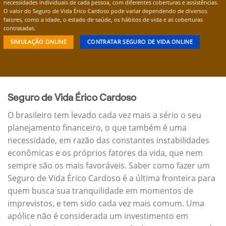
necessidades individuais de cada pessoa, com diferentes coberturas e assistências.
O valor do Seguro de Vida Érico Cardoso pode variar dependendo de diversos
fatores, como a idade, o estado de saúde, os hábitos de vida e as coberturas
contratadas.
SIMULAÇÃO ONLINE
CONTRATAR SEGURO DE VIDA ONLINE
Seguro de Vida Érico Cardoso
O brasileiro tem levado cada vez mais a sério o seu
planejamento financeiro, o que também é uma
necessidade, em razão das constantes instabilidades
econômicas e os próprios fatores da vida, que nem
sempre são os mais favoráveis. Saber como fazer um
Seguro de Vida Érico Cardoso é a última fronteira para
quem busca sua tranquilidade em momentos de
imprevistos, e tem sido cada vez mais comum. Uma
apólice não é considerada um investimento em