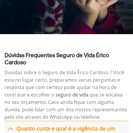
Dúvidas Frequentes Seguro de Vida Érico
Cardoso
Duvidas sobre o Seguro de Vida Érico Cardoso ? Você
esta no lugar certo, preparamos varias perguntas e
resposta que com certeza pode ajudar na hora de
contratar e escolher o
seguro de vida
que se encaixa
no seu orçamento. Caso ainda fique com alguma
duvida, pode falar com um dos nossos representantes
pelo site atraves do WhatsApp ou telefone.
Quanto custa e qual é a vigência de um