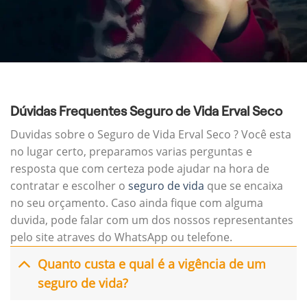
Dúvidas Frequentes Seguro de Vida Erval Seco
Duvidas sobre o Seguro de Vida Erval Seco ? Você esta
no lugar certo, preparamos varias perguntas e
resposta que com certeza pode ajudar na hora de
contratar e escolher o
seguro de vida
que se encaixa
no seu orçamento. Caso ainda fique com alguma
duvida, pode falar com um dos nossos representantes
pelo site atraves do WhatsApp ou telefone.
Quanto custa e qual é a vigência de um
seguro de vida?