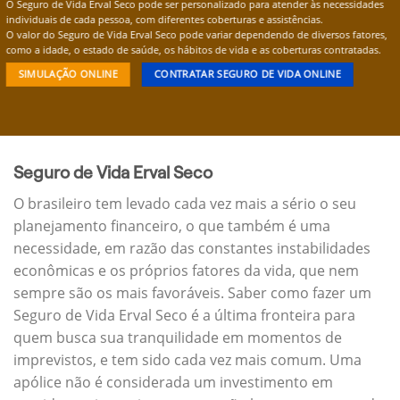
O Seguro de Vida Erval Seco pode ser personalizado para atender às necessidades
individuais de cada pessoa, com diferentes coberturas e assistências.
O valor do Seguro de Vida Erval Seco pode variar dependendo de diversos fatores,
como a idade, o estado de saúde, os hábitos de vida e as coberturas contratadas.
SIMULAÇÃO ONLINE
CONTRATAR SEGURO DE VIDA ONLINE
Seguro de Vida Erval Seco
O brasileiro tem levado cada vez mais a sério o seu
planejamento financeiro, o que também é uma
necessidade, em razão das constantes instabilidades
econômicas e os próprios fatores da vida, que nem
sempre são os mais favoráveis. Saber como fazer um
Seguro de Vida Erval Seco é a última fronteira para
quem busca sua tranquilidade em momentos de
imprevistos, e tem sido cada vez mais comum. Uma
apólice não é considerada um investimento em