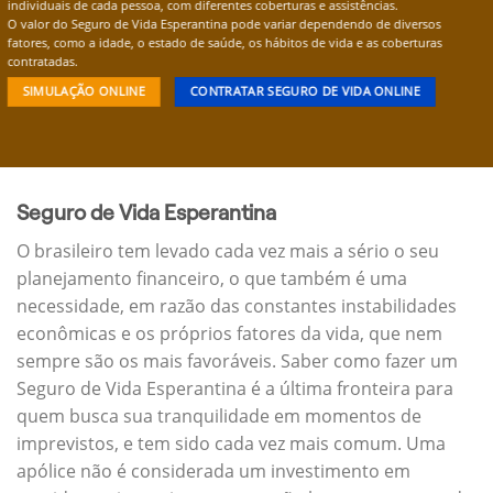
individuais de cada pessoa, com diferentes coberturas e assistências.
O valor do Seguro de Vida Esperantina pode variar dependendo de diversos
fatores, como a idade, o estado de saúde, os hábitos de vida e as coberturas
contratadas.
SIMULAÇÃO ONLINE
CONTRATAR SEGURO DE VIDA ONLINE
Seguro de Vida Esperantina
O brasileiro tem levado cada vez mais a sério o seu
planejamento financeiro, o que também é uma
necessidade, em razão das constantes instabilidades
econômicas e os próprios fatores da vida, que nem
sempre são os mais favoráveis. Saber como fazer um
Seguro de Vida Esperantina é a última fronteira para
quem busca sua tranquilidade em momentos de
imprevistos, e tem sido cada vez mais comum. Uma
apólice não é considerada um investimento em