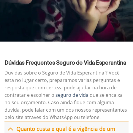
Dúvidas Frequentes Seguro de Vida Esperantina
Duvidas sobre o Seguro de Vida Esperantina ? Você
esta no lugar certo, preparamos varias perguntas e
resposta que com certeza pode ajudar na hora de
contratar e escolher o
seguro de vida
que se encaixa
no seu orçamento. Caso ainda fique com alguma
duvida, pode falar com um dos nossos representantes
pelo site atraves do WhatsApp ou telefone.
Quanto custa e qual é a vigência de um