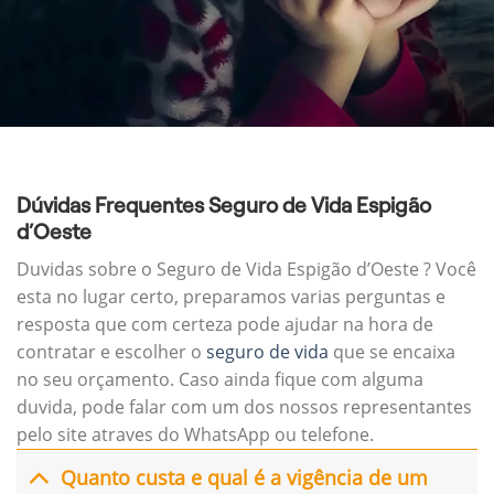
Dúvidas Frequentes Seguro de Vida Espigão
d’Oeste
Duvidas sobre o Seguro de Vida Espigão d’Oeste ? Você
esta no lugar certo, preparamos varias perguntas e
resposta que com certeza pode ajudar na hora de
contratar e escolher o
seguro de vida
que se encaixa
no seu orçamento. Caso ainda fique com alguma
duvida, pode falar com um dos nossos representantes
pelo site atraves do WhatsApp ou telefone.
Quanto custa e qual é a vigência de um