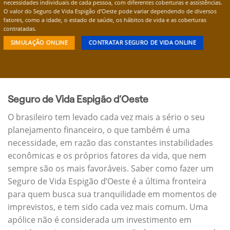
necessidades individuais de cada pessoa, com diferentes coberturas e assistências.
O valor do Seguro de Vida Espigão d’Oeste pode variar dependendo de diversos
fatores, como a idade, o estado de saúde, os hábitos de vida e as coberturas
contratadas.
SIMULAÇÃO ONLINE
CONTRATAR SEGURO DE VIDA ONLINE
Seguro de Vida Espigão d’Oeste
O brasileiro tem levado cada vez mais a sério o seu
planejamento financeiro, o que também é uma
necessidade, em razão das constantes instabilidades
econômicas e os próprios fatores da vida, que nem
sempre são os mais favoráveis. Saber como fazer um
Seguro de Vida Espigão d’Oeste é a última fronteira
para quem busca sua tranquilidade em momentos de
imprevistos, e tem sido cada vez mais comum. Uma
apólice não é considerada um investimento em