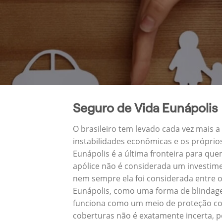
Seguro de Vida Eunápolis
O brasileiro tem levado cada vez mais 
instabilidades econômicas e os próprio
Eunápolis é a última fronteira para q
apólice não é considerada um investime
nem sempre ela foi considerada entre o
Eunápolis, como uma forma de blindage
funciona como um meio de proteção con
coberturas não é exatamente incerta, p