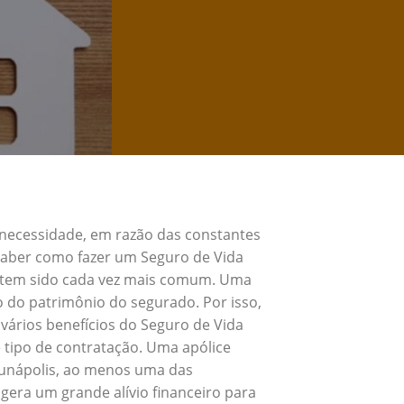
 necessidade, em razão das constantes
 Saber como fazer um Seguro de Vida
e tem sido cada vez mais comum. Uma
o do patrimônio do segurado. Por isso,
vários benefícios do Seguro de Vida
 tipo de contratação. Uma apólice
Eunápolis, ao menos uma das
gera um grande alívio financeiro para