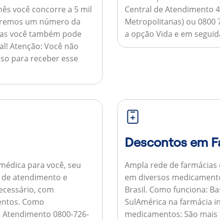
ês você concorre a 5 mil
Central de Atendimento 4
nviaremos um número da
Metropolitanas) ou 0800 
 mas você também pode
a opção Vida e em seguida
al!
Atenção:
Você não
so para receber esse
Descontos em F
médica para você, seu
Ampla rede de farmácias
al de atendimento e
em diversos medicamento
necessário, com
Brasil.
Como funciona:
Bas
entos.
Como
SulAmérica na farmácia 
de Atendimento 0800-726-
medicamentos:
São mais 