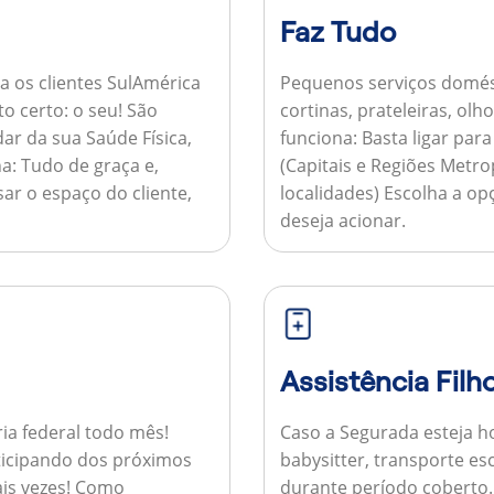
Faz Tudo
a os clientes SulAmérica
Pequenos serviços domés
to certo: o seu! São
cortinas, prateleiras, ol
ar da sua Saúde Física,
funciona:
Basta ligar par
a:
Tudo de graça e,
(Capitais e Regiões Metr
sar o espaço do cliente,
localidades) Escolha a op
deseja acionar.
Assistência Filh
ria federal todo mês!
Caso a Segurada esteja ho
ticipando dos próximos
babysitter, transporte es
is vezes!
Como
durante período coberto