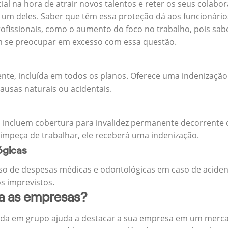
cial na hora de atrair novos talentos e reter os seus cola
m deles. Saber que têm essa proteção dá aos funcionários 
rofissionais, como o aumento do foco no trabalho, pois sab
m se preocupar em excesso com essa questão.
ente, incluída em todos os planos. Oferece uma indenização
ausas naturais ou acidentais.
 incluem cobertura para invalidez permanente decorrente d
 impeça de trabalhar, ele receberá uma indenização.
ógicas
o de despesas médicas e odontológicas em caso de aciden
s imprevistos.
ra as empresas?
ida em grupo ajuda a destacar a sua empresa em um merca