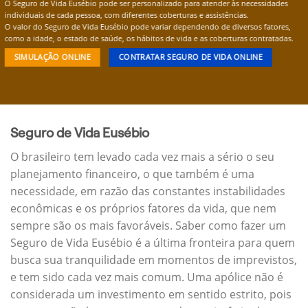
O Seguro de Vida Eusébio pode ser personalizado para atender às necessidades
individuais de cada pessoa, com diferentes coberturas e assistências.
O valor do Seguro de Vida Eusébio pode variar dependendo de diversos fatores,
como a idade, o estado de saúde, os hábitos de vida e as coberturas contratadas.
SIMULAÇÃO ONLINE
CONTRATAR SEGURO DE VIDA ONLINE
Seguro de Vida Eusébio
O brasileiro tem levado cada vez mais a sério o seu
planejamento financeiro, o que também é uma
necessidade, em razão das constantes instabilidades
econômicas e os próprios fatores da vida, que nem
sempre são os mais favoráveis. Saber como fazer um
Seguro de Vida Eusébio é a última fronteira para quem
busca sua tranquilidade em momentos de imprevistos,
e tem sido cada vez mais comum. Uma apólice não é
considerada um investimento em sentido estrito, pois