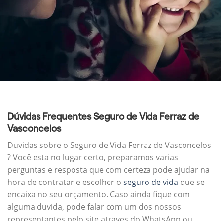
Dúvidas Frequentes Seguro de Vida Ferraz de
Vasconcelos
Duvidas sobre o Seguro de Vida Ferraz de Vasconcelos
? Você esta no lugar certo, preparamos varias
perguntas e resposta que com certeza pode ajudar na
hora de contratar e escolher o
seguro de vida
que se
encaixa no seu orçamento. Caso ainda fique com
alguma duvida, pode falar com um dos nossos
representantes pelo site atraves do WhatsApp ou