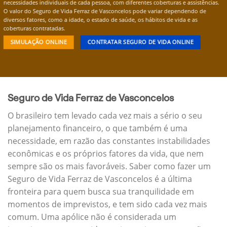
necessidades individuais de cada pessoa, com diferentes coberturas e assistências.
O valor do Seguro de Vida Ferraz de Vasconcelos pode variar dependendo de
diversos fatores, como a idade, o estado de saúde, os hábitos de vida e as
coberturas contratadas.
SIMULAÇÃO ONLINE
CONTRATAR SEGURO DE VIDA ONLINE
Seguro de Vida Ferraz de Vasconcelos
O brasileiro tem levado cada vez mais a sério o seu
planejamento financeiro, o que também é uma
necessidade, em razão das constantes instabilidades
econômicas e os próprios fatores da vida, que nem
sempre são os mais favoráveis. Saber como fazer um
Seguro de Vida Ferraz de Vasconcelos é a última
fronteira para quem busca sua tranquilidade em
momentos de imprevistos, e tem sido cada vez mais
comum. Uma apólice não é considerada um