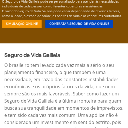
O Seguro de Vida Galileia pode ser personalizado para atender às necessidades
individuais de cada pessoa, com diferentes coberturas e assistências.
O valor do Seguro de Vida Galileia pode variar dependendo de diversos fatores,
como a idade, o estado de saúde, os hábitos de vida e as coberturas contratadas.
SIMULAÇÃO ONLINE
CONTRATAR SEGURO DE VIDA ONLINE
Seguro de Vida Galileia
O brasileiro tem levado cada vez mais a sério o seu
planejamento financeiro, o que também é uma
necessidade, em razão das constantes instabilidades
econômicas e os próprios fatores da vida, que nem
sempre são os mais favoráveis. Saber como fazer um
Seguro de Vida Galileia é a última fronteira para quem
busca sua tranquilidade em momentos de imprevistos,
e tem sido cada vez mais comum. Uma apólice não é
considerada um investimento em sentido estrito, pois