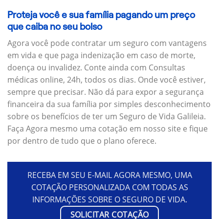
Proteja você e sua família pagando um preço
que caiba no seu bolso
Agora você pode contratar um seguro com vantagens
em vida e que paga indenização em caso de morte,
doença ou invalidez. Conte ainda com Consultas
médicas online, 24h, todos os dias. Onde você estiver,
sempre que precisar. Não dá para expor a segurança
financeira da sua família por simples desconhecimento
sobre os benefícios de ter um Seguro de Vida Galileia.
Faça Agora mesmo uma cotação em nosso site e fique
por dentro de tudo que o plano oferece.
RECEBA EM SEU E-MAIL AGORA MESMO, UMA
COTAÇÃO PERSONALIZADA COM TODAS AS
INFORMAÇÕES SOBRE O SEGURO DE VIDA.
SOLICITAR COTAÇÃO