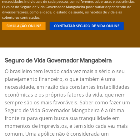
necessidades individuais de cada pessoa, com diferentes coberturas e assistências.
O valor do Seguro de Vida Governador Mangabeira pode variar dependendo de
diversos fatores, como a idade, o estado de saúde, os hábitos de vida e as
coberturas contratadas.
SIMULAÇÃO ONLINE
CONTRATAR SEGURO DE VIDA ONLINE
Seguro de Vida Governador Mangabeira
O brasileiro tem levado cada vez mais a sério o seu
planejamento financeiro, o que também é uma
necessidade, em razão das constantes instabilidades
econômicas e os próprios fatores da vida, que nem
sempre são os mais favoráveis. Saber como fazer um
Seguro de Vida Governador Mangabeira é a última
fronteira para quem busca sua tranquilidade em
momentos de imprevistos, e tem sido cada vez mais
comum. Uma apólice não é considerada um