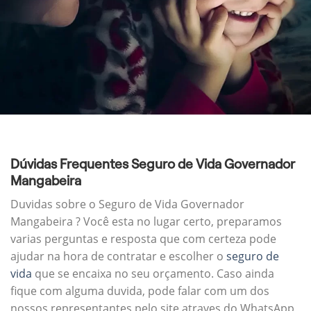
Dúvidas Frequentes Seguro de Vida Governador
Mangabeira
Duvidas sobre o Seguro de Vida Governador
Mangabeira ? Você esta no lugar certo, preparamos
varias perguntas e resposta que com certeza pode
ajudar na hora de contratar e escolher o
seguro de
vida
que se encaixa no seu orçamento. Caso ainda
fique com alguma duvida, pode falar com um dos
nossos representantes pelo site atraves do WhatsApp