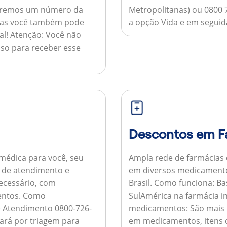
nviaremos um número da
Metropolitanas) ou 0800 
 mas você também pode
a opção Vida e em seguida
al!
Atenção:
Você não
so para receber esse
Descontos em F
médica para você, seu
Ampla rede de farmácias
al de atendimento e
em diversos medicamento
necessário, com
Brasil.
Como funciona:
Bas
entos.
Como
SulAmérica na farmácia 
de Atendimento 0800-726-
medicamentos:
São mais 
ará por triagem para
em medicamentos, itens d