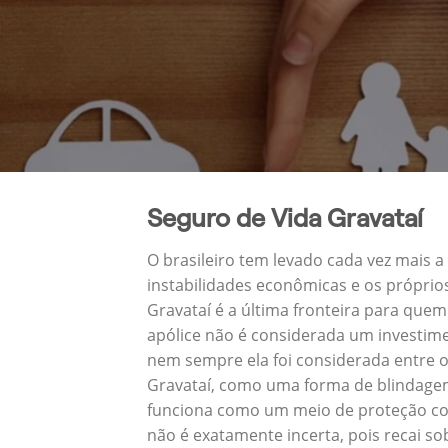
Seguro de Vida Gravataí
O brasileiro tem levado cada vez mais 
instabilidades econômicas e os próprio
Gravataí é a última fronteira para qu
apólice não é considerada um investime
nem sempre ela foi considerada entre o
Gravataí, como uma forma de blindagem
funciona como um meio de proteção con
não é exatamente incerta, pois recai s