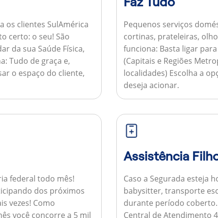
Faz Tudo
a os clientes SulAmérica
Pequenos serviços domés
to certo: o seu! São
cortinas, prateleiras, ol
ar da sua Saúde Física,
funciona:
Basta ligar par
a:
Tudo de graça e,
(Capitais e Regiões Metr
sar o espaço do cliente,
localidades) Escolha a op
deseja acionar.
Assistência Filh
ria federal todo mês!
Caso a Segurada esteja ho
ticipando dos próximos
babysitter, transporte es
is vezes!
Como
durante período coberto
ês você concorre a 5 mil
Central de Atendimento 4