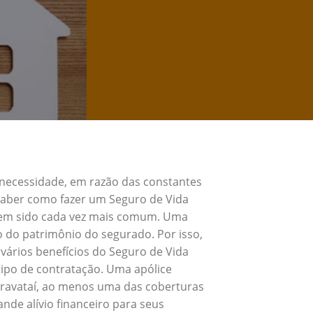
 necessidade, em razão das constantes
 Saber como fazer um Seguro de Vida
 tem sido cada vez mais comum. Uma
o do patrimônio do segurado. Por isso,
vários benefícios do Seguro de Vida
ipo de contratação. Uma apólice
Gravataí, ao menos uma das coberturas
nde alívio financeiro para seus