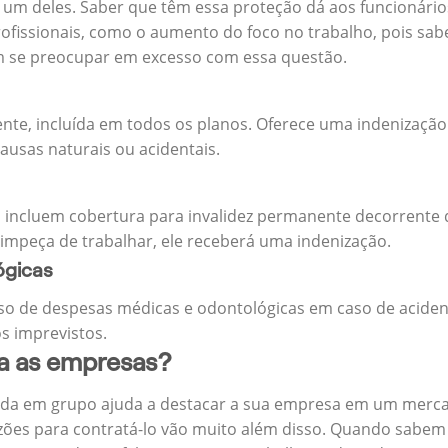
m deles. Saber que têm essa proteção dá aos funcionários 
rofissionais, como o aumento do foco no trabalho, pois sab
m se preocupar em excesso com essa questão.
ente, incluída em todos os planos. Oferece uma indenização
ausas naturais ou acidentais.
 incluem cobertura para invalidez permanente decorrente d
 impeça de trabalhar, ele receberá uma indenização.
ógicas
o de despesas médicas e odontológicas em caso de aciden
s imprevistos.
ra as empresas?
ida em grupo ajuda a destacar a sua empresa em um merca
zões para contratá-lo vão muito além disso. Quando sabem