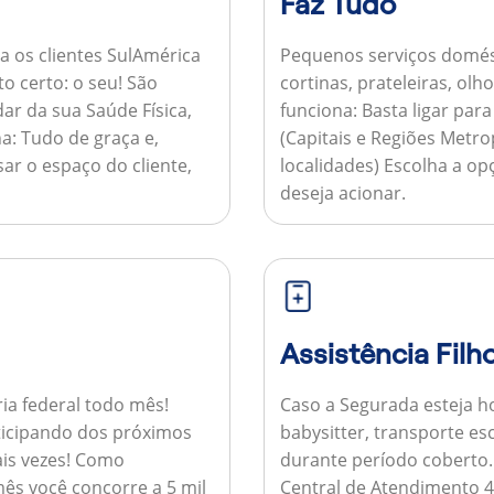
Faz Tudo
a os clientes SulAmérica
Pequenos serviços domés
to certo: o seu! São
cortinas, prateleiras, ol
ar da sua Saúde Física,
funciona:
Basta ligar par
a:
Tudo de graça e,
(Capitais e Regiões Metr
sar o espaço do cliente,
localidades) Escolha a op
deseja acionar.
Assistência Filh
ria federal todo mês!
Caso a Segurada esteja ho
ticipando dos próximos
babysitter, transporte es
is vezes!
Como
durante período coberto
ês você concorre a 5 mil
Central de Atendimento 4