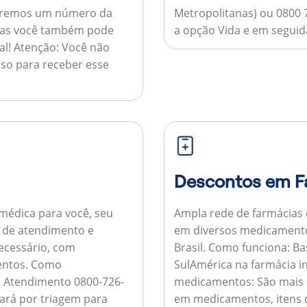
nviaremos um número da
Metropolitanas) ou 0800 
 mas você também pode
a opção Vida e em seguida
al!
Atenção:
Você não
so para receber esse
Descontos em F
médica para você, seu
Ampla rede de farmácias
al de atendimento e
em diversos medicamento
necessário, com
Brasil.
Como funciona:
Bas
entos.
Como
SulAmérica na farmácia 
de Atendimento 0800-726-
medicamentos:
São mais 
ará por triagem para
em medicamentos, itens d