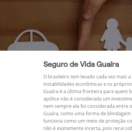
Seguro de Vida Guaíra
O brasileiro tem levado cada vez mais 
instabilidades econômicas e os próprio
Guaíra é a última fronteira para quem
apólice não é considerada um investime
nem sempre ela foi considerada entre o
Guaíra, como uma forma de blindagem p
funciona como um meio de proteção con
não é exatamente incerta, pois recai s