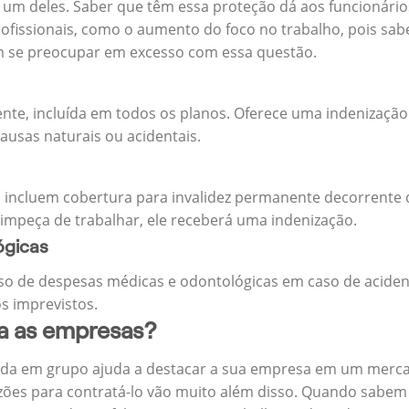
m deles. Saber que têm essa proteção dá aos funcionários 
rofissionais, como o aumento do foco no trabalho, pois sab
m se preocupar em excesso com essa questão.
ente, incluída em todos os planos. Oferece uma indenização
ausas naturais ou acidentais.
 incluem cobertura para invalidez permanente decorrente d
 impeça de trabalhar, ele receberá uma indenização.
ógicas
o de despesas médicas e odontológicas em caso de aciden
s imprevistos.
ra as empresas?
ida em grupo ajuda a destacar a sua empresa em um merca
zões para contratá-lo vão muito além disso. Quando sabem