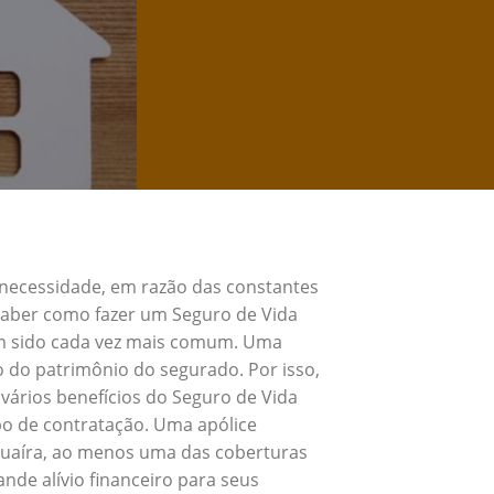
 necessidade, em razão das constantes
 Saber como fazer um Seguro de Vida
em sido cada vez mais comum. Uma
o do patrimônio do segurado. Por isso,
vários benefícios do Seguro de Vida
po de contratação. Uma apólice
 Guaíra, ao menos uma das coberturas
nde alívio financeiro para seus