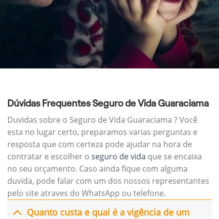
Dúvidas Frequentes Seguro de Vida Guaraciama
Duvidas sobre o Seguro de Vida Guaraciama ? Você
esta no lugar certo, preparamos varias perguntas e
resposta que com certeza pode ajudar na hora de
contratar e escolher o
seguro de vida
que se encaixa
no seu orçamento. Caso ainda fique com alguma
duvida, pode falar com um dos nossos representantes
pelo site atraves do WhatsApp ou telefone.
Quanto custa e qual é a vigência de um