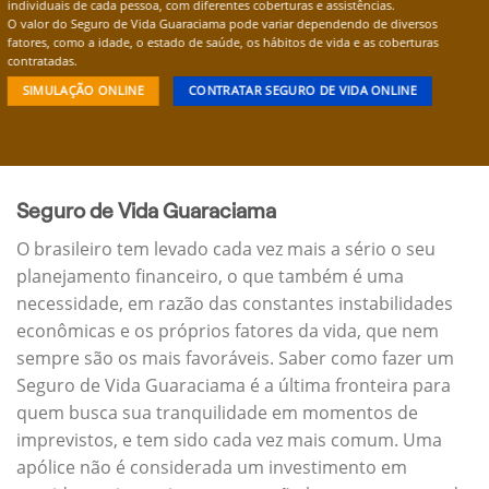
individuais de cada pessoa, com diferentes coberturas e assistências.
O valor do Seguro de Vida Guaraciama pode variar dependendo de diversos
fatores, como a idade, o estado de saúde, os hábitos de vida e as coberturas
contratadas.
SIMULAÇÃO ONLINE
CONTRATAR SEGURO DE VIDA ONLINE
Seguro de Vida Guaraciama
O brasileiro tem levado cada vez mais a sério o seu
planejamento financeiro, o que também é uma
necessidade, em razão das constantes instabilidades
econômicas e os próprios fatores da vida, que nem
sempre são os mais favoráveis. Saber como fazer um
Seguro de Vida Guaraciama é a última fronteira para
quem busca sua tranquilidade em momentos de
imprevistos, e tem sido cada vez mais comum. Uma
apólice não é considerada um investimento em