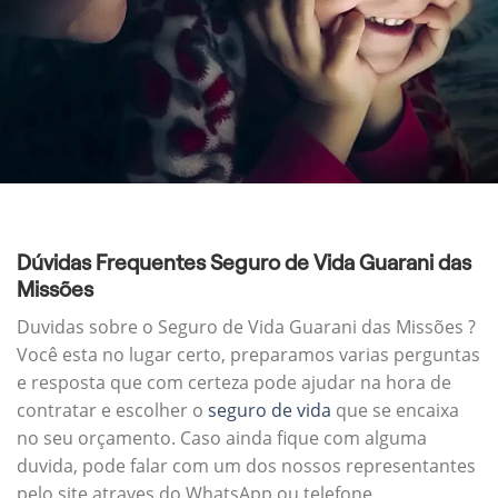
Dúvidas Frequentes Seguro de Vida Guarani das
Missões
Duvidas sobre o Seguro de Vida Guarani das Missões ?
Você esta no lugar certo, preparamos varias perguntas
e resposta que com certeza pode ajudar na hora de
contratar e escolher o
seguro de vida
que se encaixa
no seu orçamento. Caso ainda fique com alguma
duvida, pode falar com um dos nossos representantes
pelo site atraves do WhatsApp ou telefone.