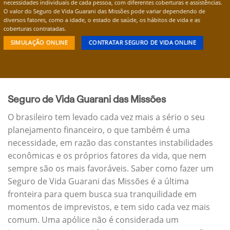
necessidades individuais de cada pessoa, com diferentes coberturas e assistências.
O valor do Seguro de Vida Guarani das Missões pode variar dependendo de
diversos fatores, como a idade, o estado de saúde, os hábitos de vida e as
coberturas contratadas.
SIMULAÇÃO ONLINE
CONTRATAR SEGURO DE VIDA ONLINE
Seguro de Vida Guarani das Missões
O brasileiro tem levado cada vez mais a sério o seu
planejamento financeiro, o que também é uma
necessidade, em razão das constantes instabilidades
econômicas e os próprios fatores da vida, que nem
sempre são os mais favoráveis. Saber como fazer um
Seguro de Vida Guarani das Missões é a última
fronteira para quem busca sua tranquilidade em
momentos de imprevistos, e tem sido cada vez mais
comum. Uma apólice não é considerada um