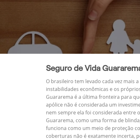
Seguro de Vida Guararem
O brasileiro tem levado cada vez mais 
instabilidades econômicas e os próprio
Guararema é a última fronteira para q
apólice não é considerada um investime
nem sempre ela foi considerada entre o
Guararema, como uma forma de blindage
funciona como um meio de proteção con
coberturas não é exatamente incerta, p