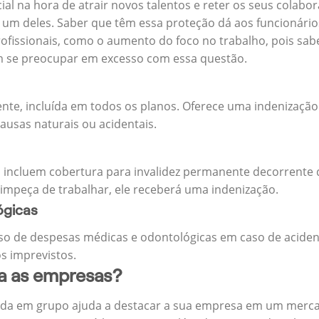
cial na hora de atrair novos talentos e reter os seus cola
m deles. Saber que têm essa proteção dá aos funcionários 
rofissionais, como o aumento do foco no trabalho, pois sab
m se preocupar em excesso com essa questão.
ente, incluída em todos os planos. Oferece uma indenização
ausas naturais ou acidentais.
 incluem cobertura para invalidez permanente decorrente d
 impeça de trabalhar, ele receberá uma indenização.
ógicas
o de despesas médicas e odontológicas em caso de aciden
s imprevistos.
ra as empresas?
ida em grupo ajuda a destacar a sua empresa em um merca