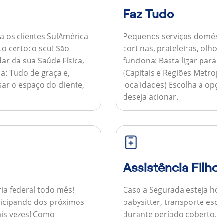
Faz Tudo
a os clientes SulAmérica
Pequenos serviços domés
to certo: o seu! São
cortinas, prateleiras, ol
ar da sua Saúde Física,
funciona:
Basta ligar par
a:
Tudo de graça e,
(Capitais e Regiões Metr
sar o espaço do cliente,
localidades) Escolha a op
deseja acionar.
Assistência Filh
ria federal todo mês!
Caso a Segurada esteja ho
ticipando dos próximos
babysitter, transporte es
is vezes!
Como
durante período coberto