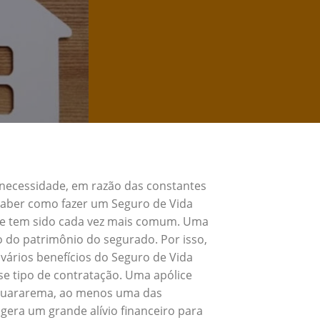
 necessidade, em razão das constantes
 Saber como fazer um Seguro de Vida
 e tem sido cada vez mais comum. Uma
o do patrimônio do segurado. Por isso,
vários benefícios do Seguro de Vida
e tipo de contratação. Uma apólice
a Guararema, ao menos uma das
gera um grande alívio financeiro para