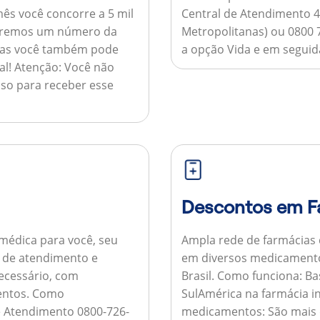
ês você concorre a 5 mil
Central de Atendimento 4
nviaremos um número da
Metropolitanas) ou 0800 
 mas você também pode
a opção Vida e em seguida
al!
Atenção:
Você não
so para receber esse
Descontos em F
médica para você, seu
Ampla rede de farmácias
al de atendimento e
em diversos medicamento
necessário, com
Brasil.
Como funciona:
Bas
entos.
Como
SulAmérica na farmácia 
de Atendimento 0800-726-
medicamentos:
São mais 