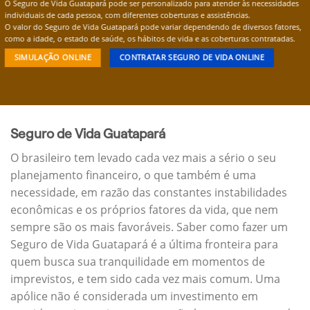
O Seguro de Vida Guatapará pode ser personalizado para atender às necessidades
individuais de cada pessoa, com diferentes coberturas e assistências.
O valor do Seguro de Vida Guatapará pode variar dependendo de diversos fatores,
como a idade, o estado de saúde, os hábitos de vida e as coberturas contratadas.
SIMULAÇÃO ONLINE
CONTRATAR SEGURO DE VIDA ONLINE
Seguro de Vida Guatapará
O brasileiro tem levado cada vez mais a sério o seu
planejamento financeiro, o que também é uma
necessidade, em razão das constantes instabilidades
econômicas e os próprios fatores da vida, que nem
sempre são os mais favoráveis. Saber como fazer um
Seguro de Vida Guatapará é a última fronteira para
quem busca sua tranquilidade em momentos de
imprevistos, e tem sido cada vez mais comum. Uma
apólice não é considerada um investimento em