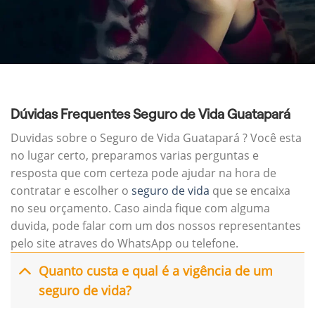
Dúvidas Frequentes Seguro de Vida Guatapará
Duvidas sobre o Seguro de Vida Guatapará ? Você esta
no lugar certo, preparamos varias perguntas e
resposta que com certeza pode ajudar na hora de
contratar e escolher o
seguro de vida
que se encaixa
no seu orçamento. Caso ainda fique com alguma
duvida, pode falar com um dos nossos representantes
pelo site atraves do WhatsApp ou telefone.
Quanto custa e qual é a vigência de um
seguro de vida?