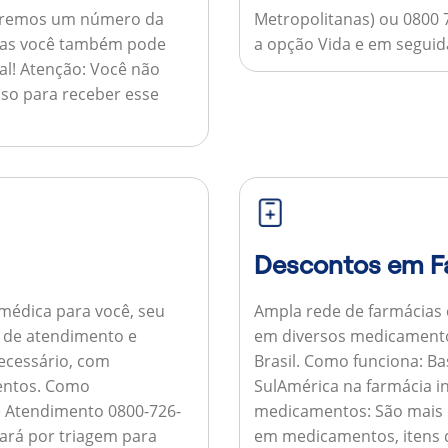
nviaremos um número da
Metropolitanas) ou 0800 
 mas você também pode
a opção Vida e em seguida
al!
Atenção:
Você não
so para receber esse
Descontos em F
médica para você, seu
Ampla rede de farmácias
al de atendimento e
em diversos medicamento
necessário, com
Brasil.
Como funciona:
Bas
entos.
Como
SulAmérica na farmácia 
de Atendimento 0800-726-
medicamentos:
São mais 
ará por triagem para
em medicamentos, itens d