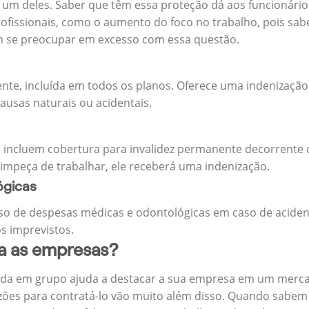
m deles. Saber que têm essa proteção dá aos funcionários 
rofissionais, como o aumento do foco no trabalho, pois sab
m se preocupar em excesso com essa questão.
ente, incluída em todos os planos. Oferece uma indenização
ausas naturais ou acidentais.
 incluem cobertura para invalidez permanente decorrente d
 impeça de trabalhar, ele receberá uma indenização.
ógicas
o de despesas médicas e odontológicas em caso de aciden
s imprevistos.
ra as empresas?
ida em grupo ajuda a destacar a sua empresa em um merca
zões para contratá-lo vão muito além disso. Quando sabem