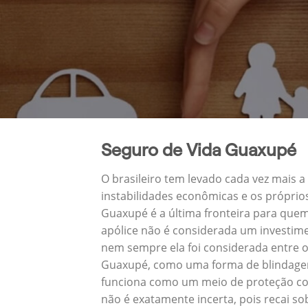
Seguro de Vida Guaxupé
O brasileiro tem levado cada vez mais 
instabilidades econômicas e os próprio
Guaxupé é a última fronteira para que
apólice não é considerada um investime
nem sempre ela foi considerada entre o
Guaxupé, como uma forma de blindagem 
funciona como um meio de proteção con
não é exatamente incerta, pois recai s