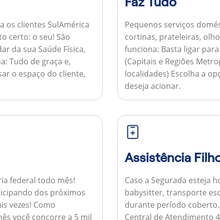
Faz Tudo
a os clientes SulAmérica
Pequenos serviços domés
to certo: o seu! São
cortinas, prateleiras, ol
ar da sua Saúde Física,
funciona:
Basta ligar par
a:
Tudo de graça e,
(Capitais e Regiões Metr
sar o espaço do cliente,
localidades) Escolha a op
deseja acionar.
Assistência Filh
ria federal todo mês!
Caso a Segurada esteja ho
ticipando dos próximos
babysitter, transporte es
is vezes!
Como
durante período coberto
ês você concorre a 5 mil
Central de Atendimento 4