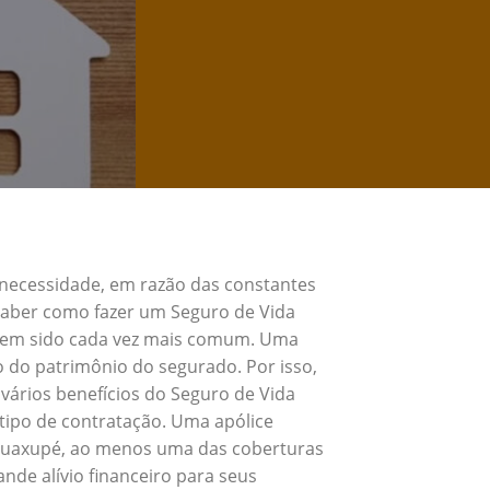
 necessidade, em razão das constantes
 Saber como fazer um Seguro de Vida
 tem sido cada vez mais comum. Uma
o do patrimônio do segurado. Por isso,
vários benefícios do Seguro de Vida
tipo de contratação. Uma apólice
 Guaxupé, ao menos uma das coberturas
nde alívio financeiro para seus