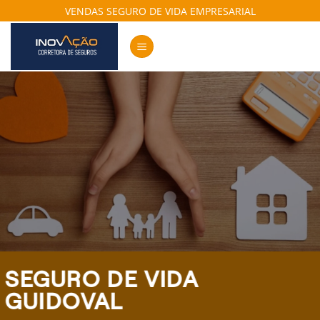
Skip
VENDAS SEGURO DE VIDA EMPRESARIAL
to
content
SEGURO DE VIDA
GUIDOVAL