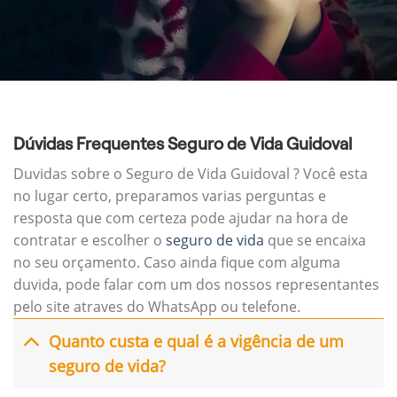
Dúvidas Frequentes Seguro de Vida Guidoval
Duvidas sobre o Seguro de Vida Guidoval ? Você esta
no lugar certo, preparamos varias perguntas e
resposta que com certeza pode ajudar na hora de
contratar e escolher o
seguro de vida
que se encaixa
no seu orçamento. Caso ainda fique com alguma
duvida, pode falar com um dos nossos representantes
pelo site atraves do WhatsApp ou telefone.
Quanto custa e qual é a vigência de um
seguro de vida?