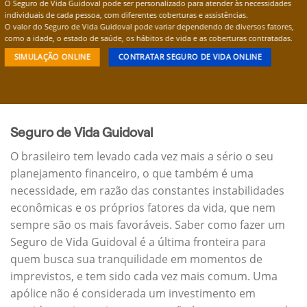
O Seguro de Vida Guidoval pode ser personalizado para atender às necessidades
individuais de cada pessoa, com diferentes coberturas e assistências.
O valor do Seguro de Vida Guidoval pode variar dependendo de diversos fatores,
como a idade, o estado de saúde, os hábitos de vida e as coberturas contratadas.
SIMULAÇÃO ONLINE
CONTRATAR SEGURO DE VIDA ONLINE
Seguro de Vida Guidoval
O brasileiro tem levado cada vez mais a sério o seu
planejamento financeiro, o que também é uma
necessidade, em razão das constantes instabilidades
econômicas e os próprios fatores da vida, que nem
sempre são os mais favoráveis. Saber como fazer um
Seguro de Vida Guidoval é a última fronteira para
quem busca sua tranquilidade em momentos de
imprevistos, e tem sido cada vez mais comum. Uma
apólice não é considerada um investimento em