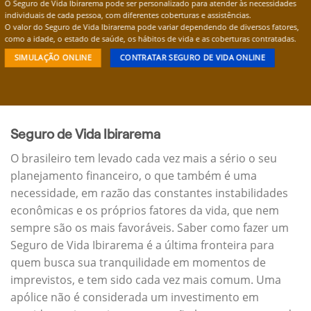
O Seguro de Vida Ibirarema pode ser personalizado para atender às necessidades
individuais de cada pessoa, com diferentes coberturas e assistências.
O valor do Seguro de Vida Ibirarema pode variar dependendo de diversos fatores,
como a idade, o estado de saúde, os hábitos de vida e as coberturas contratadas.
SIMULAÇÃO ONLINE
CONTRATAR SEGURO DE VIDA ONLINE
Seguro de Vida Ibirarema
O brasileiro tem levado cada vez mais a sério o seu
planejamento financeiro, o que também é uma
necessidade, em razão das constantes instabilidades
econômicas e os próprios fatores da vida, que nem
sempre são os mais favoráveis. Saber como fazer um
Seguro de Vida Ibirarema é a última fronteira para
quem busca sua tranquilidade em momentos de
imprevistos, e tem sido cada vez mais comum. Uma
apólice não é considerada um investimento em