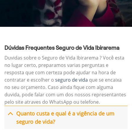
Dúvidas Frequentes Seguro de Vida Ibirarema
Duvidas sobre o Seguro de Vida Ibirarema ? Você esta
no lugar certo, preparamos varias perguntas e
resposta que com certeza pode ajudar na hora de
contratar e escolher o
seguro de vida
que se encaixa
no seu orçamento. Caso ainda fique com alguma
duvida, pode falar com um dos nossos representantes
pelo site atraves do WhatsApp ou telefone.
Quanto custa e qual é a vigência de um
seguro de vida?