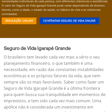
necessidades individuais de cada pessoa, com diferentes coberturas e assistências.
O valor do Seguro de Vida Igarapé Grande pode variar dependendo de diversos
fatores, como a idade, o estado de saúde, os hábitos de vida e as coberturas
contratadas.
SIMULAÇÃO ONLINE
CONTRATAR SEGURO DE VIDA ONLINE
Seguro de Vida Igarapé Grande
O brasileiro tem levado cada vez mais a sério o seu
planejamento financeiro, o que também é uma
necessidade, em razão das constantes instabilidades
econômicas e os próprios fatores da vida, que nem
sempre são os mais favoráveis. Saber como fazer um
Seguro de Vida Igarapé Grande é a última fronteira
para quem busca sua tranquilidade em momentos de
imprevistos, e tem sido cada vez mais comum. Uma
apólice não é considerada um investimento em