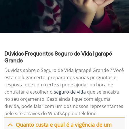
Dúvidas Frequentes Seguro de Vida Igarapé
Grande
Duvidas sobre o Seguro de Vida Igarapé Grande ? Você
esta no lugar certo, preparamos varias perguntas e
resposta que com certeza pode ajudar na hora de
contratar e escolher o
seguro de vida
que se encaixa
no seu orçamento. Caso ainda fique com alguma
duvida, pode falar com um dos nossos representantes
pelo site atraves do WhatsApp ou telefone.
Quanto custa e qual é a vigência de um