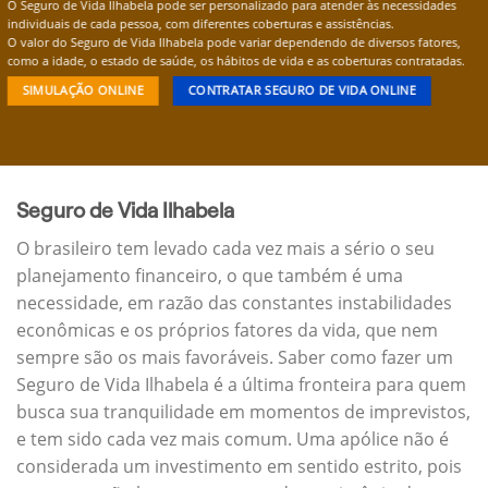
O Seguro de Vida Ilhabela pode ser personalizado para atender às necessidades
individuais de cada pessoa, com diferentes coberturas e assistências.
O valor do Seguro de Vida Ilhabela pode variar dependendo de diversos fatores,
como a idade, o estado de saúde, os hábitos de vida e as coberturas contratadas.
SIMULAÇÃO ONLINE
CONTRATAR SEGURO DE VIDA ONLINE
Seguro de Vida Ilhabela
O brasileiro tem levado cada vez mais a sério o seu
planejamento financeiro, o que também é uma
necessidade, em razão das constantes instabilidades
econômicas e os próprios fatores da vida, que nem
sempre são os mais favoráveis. Saber como fazer um
Seguro de Vida Ilhabela é a última fronteira para quem
busca sua tranquilidade em momentos de imprevistos,
e tem sido cada vez mais comum. Uma apólice não é
considerada um investimento em sentido estrito, pois