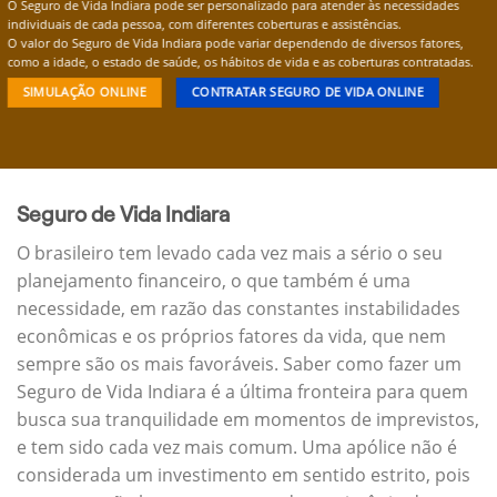
O Seguro de Vida Indiara pode ser personalizado para atender às necessidades
individuais de cada pessoa, com diferentes coberturas e assistências.
O valor do Seguro de Vida Indiara pode variar dependendo de diversos fatores,
como a idade, o estado de saúde, os hábitos de vida e as coberturas contratadas.
SIMULAÇÃO ONLINE
CONTRATAR SEGURO DE VIDA ONLINE
Seguro de Vida Indiara
O brasileiro tem levado cada vez mais a sério o seu
planejamento financeiro, o que também é uma
necessidade, em razão das constantes instabilidades
econômicas e os próprios fatores da vida, que nem
sempre são os mais favoráveis. Saber como fazer um
Seguro de Vida Indiara é a última fronteira para quem
busca sua tranquilidade em momentos de imprevistos,
e tem sido cada vez mais comum. Uma apólice não é
considerada um investimento em sentido estrito, pois