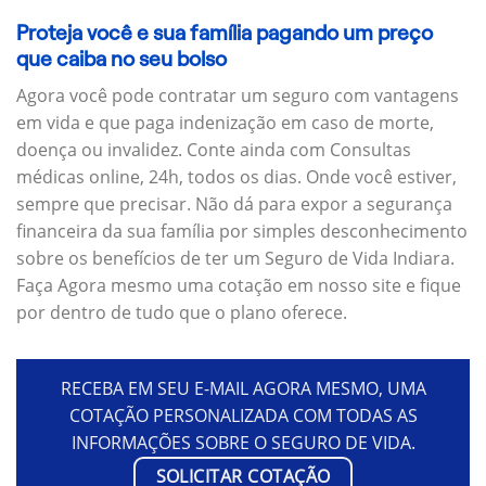
Proteja você e sua família pagando um preço
que caiba no seu bolso
Agora você pode contratar um seguro com vantagens
em vida e que paga indenização em caso de morte,
doença ou invalidez. Conte ainda com Consultas
médicas online, 24h, todos os dias. Onde você estiver,
sempre que precisar. Não dá para expor a segurança
financeira da sua família por simples desconhecimento
sobre os benefícios de ter um Seguro de Vida Indiara.
Faça Agora mesmo uma cotação em nosso site e fique
por dentro de tudo que o plano oferece.
RECEBA EM SEU E-MAIL AGORA MESMO, UMA
COTAÇÃO PERSONALIZADA COM TODAS AS
INFORMAÇÕES SOBRE O SEGURO DE VIDA.
SOLICITAR COTAÇÃO