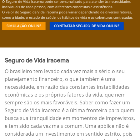
O Seguro de Vida Iracema pode ser personalizado para atender às necessidades
individuais de cada pessoa, com diferentes coberturas e assistências.
O valor do Seguro de Vida Iracema pode variar dependendo de diversos fatores,
como a idade, o estado de saúde, os hábitos de vida e as coberturas contratadas.
SIMULAÇÃO ONLINE
CONTRATAR SEGURO DE VIDA ONLINE
Seguro de Vida Iracema
O brasileiro tem levado cada vez mais a sério o seu
planejamento financeiro, o que também é uma
necessidade, em razão das constantes instabilidades
econômicas e os próprios fatores da vida, que nem
sempre são os mais favoráveis. Saber como fazer um
Seguro de Vida Iracema é a última fronteira para quem
busca sua tranquilidade em momentos de imprevistos,
e tem sido cada vez mais comum. Uma apólice não é
considerada um investimento em sentido estrito, pois