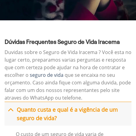
Dúvidas Frequentes Seguro de Vida Iracema
Duvidas sobre o Seguro de Vida Iracema ? Você esta no
lugar certo, preparamos varias perguntas e resposta
que com certeza pode ajudar na hora de contratar e
escolher o
seguro de vida
que se encaixa no seu
orçamento. Caso ainda fique com alguma duvida, pode
falar com um dos nossos representantes pelo site
atraves do WhatsApp ou telefone.
Quanto custa e qual é a vigência de um
seguro de vida?
O custo de um seguro de vida varia de