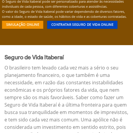
O Seguro de Vida Itaberaí pode ser personalizado para atender às necessidades
individuais de cada pessoa, com diferentes coberturas e assistências.
O valor do Seguro de Vida Itaberaí pode variar dependendo de diversos fatores,
como a idade, o estado de saúde, os hábitos de vida e as coberturas contratadas.
SIMULAÇÃO ONLINE
CONTRATAR SEGURO DE VIDA ONLINE
Seguro de Vida Itaberaí
O brasileiro tem levado cada vez mais a sério o seu
planejamento financeiro, o que também é uma
necessidade, em razão das constantes instabilidades
econômicas e os próprios fatores da vida, que nem
sempre são os mais favoráveis. Saber como fazer um
Seguro de Vida Itaberaí é a última fronteira para quem
busca sua tranquilidade em momentos de imprevistos,
e tem sido cada vez mais comum. Uma apólice não é
considerada um investimento em sentido estrito, pois