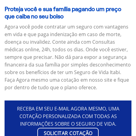
Proteja você e sua família pagando um preço
que caiba no seu bolso
Agora você pode contratar um seguro com vantagens
em vida e que paga indenização em caso de morte,
doença ou invalidez. Conte ainda com Consultas
médicas online, 24h, todos os dias. Onde você estiver,
sempre que precisar. Não dá para expor a segurança
financeira da sua família por simples desconhecimento
sobre os benefícios de ter um Seguro de Vida Itabi.
Faça Agora mesmo uma cotação em nosso site e fique
por dentro de tudo que o plano oferece.
RECEBA EM SEU E-MAIL AGORA MESMO, UMA
COTAÇÃO PERSONALIZADA COM TODAS AS
INFORMAÇÕES SOBRE O SEGURO DE VIDA.
SOLICITAR COTAÇÃO