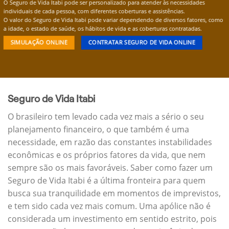
O Seguro de Vida Itabi pode ser personalizado para atender às necessidades
individuais de cada pessoa, com diferentes coberturas e assistências.
O valor do Seguro de Vida Itabi pode variar dependendo de diversos fatores, como
a idade, o estado de saúde, os hábitos de vida e as coberturas contratadas.
SIMULAÇÃO ONLINE
CONTRATAR SEGURO DE VIDA ONLINE
Seguro de Vida Itabi
O brasileiro tem levado cada vez mais a sério o seu
planejamento financeiro, o que também é uma
necessidade, em razão das constantes instabilidades
econômicas e os próprios fatores da vida, que nem
sempre são os mais favoráveis. Saber como fazer um
Seguro de Vida Itabi é a última fronteira para quem
busca sua tranquilidade em momentos de imprevistos,
e tem sido cada vez mais comum. Uma apólice não é
considerada um investimento em sentido estrito, pois