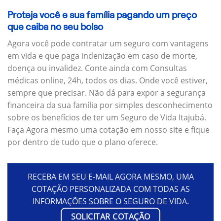
Proteja você e sua família pagando um preço
que caiba no seu bolso
Agora você pode contratar um seguro com vantagens
em vida e que paga indenização em caso de morte,
doença ou invalidez. Conte ainda com Consultas
médicas online, 24h, todos os dias. Onde você estiver,
sempre que precisar. Não dá para expor a segurança
financeira da sua família por simples desconhecimento
sobre os benefícios de ter um Seguro de Vida Itajubá.
Faça Agora mesmo uma cotação em nosso site e fique
por dentro de tudo que o plano oferece.
RECEBA EM SEU E-MAIL AGORA MESMO, UMA
COTAÇÃO PERSONALIZADA COM TODAS AS
INFORMAÇÕES SOBRE O SEGURO DE VIDA.
SOLICITAR COTAÇÃO