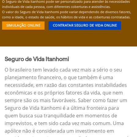
O Seguro de Vida Itanhomi pode ser personalizado para atender às necessidades
individuais de cada pessoa, com diferentes coberturas e assistências.
O valor do Seguro de Vida Itanhomi pode variar dependendo de diversos fatores,
como a idade, o estado de saúde, os hábitos de vida e as coberturas contratadas.
SIMULAÇÃO ONLINE
CONTRATAR SEGURO DE VIDA ONLINE
Seguro de Vida Itanhomi
O brasileiro tem levado cada vez mais a sério o seu
planejamento financeiro, o que também é uma
necessidade, em razão das constantes instabilidades
econômicas e os próprios fatores da vida, que nem
sempre são os mais favoráveis. Saber como fazer um
Seguro de Vida Itanhomi é a última fronteira para
quem busca sua tranquilidade em momentos de
imprevistos, e tem sido cada vez mais comum. Uma
apólice não é considerada um investimento em