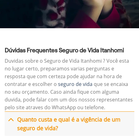
Dúvidas Frequentes Seguro de Vida Itanhomi
Duvidas sobre o Seguro de Vida Itanhomi ? Você esta
no lugar certo, preparamos varias perguntas e
resposta que com certeza pode ajudar na hora de
contratar e escolher o
seguro de vida
que se encaixa
no seu orçamento. Caso ainda fique com alguma
duvida, pode falar com um dos nossos representantes
pelo site atraves do WhatsApp ou telefone.
Quanto custa e qual é a vigência de um
seguro de vida?