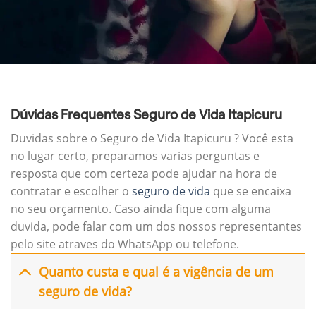
Dúvidas Frequentes Seguro de Vida Itapicuru
Duvidas sobre o Seguro de Vida Itapicuru ? Você esta
no lugar certo, preparamos varias perguntas e
resposta que com certeza pode ajudar na hora de
contratar e escolher o
seguro de vida
que se encaixa
no seu orçamento. Caso ainda fique com alguma
duvida, pode falar com um dos nossos representantes
pelo site atraves do WhatsApp ou telefone.
Quanto custa e qual é a vigência de um
seguro de vida?