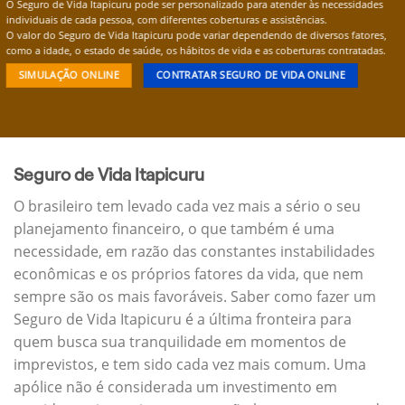
O Seguro de Vida Itapicuru pode ser personalizado para atender às necessidades
individuais de cada pessoa, com diferentes coberturas e assistências.
O valor do Seguro de Vida Itapicuru pode variar dependendo de diversos fatores,
como a idade, o estado de saúde, os hábitos de vida e as coberturas contratadas.
SIMULAÇÃO ONLINE
CONTRATAR SEGURO DE VIDA ONLINE
Seguro de Vida Itapicuru
O brasileiro tem levado cada vez mais a sério o seu
planejamento financeiro, o que também é uma
necessidade, em razão das constantes instabilidades
econômicas e os próprios fatores da vida, que nem
sempre são os mais favoráveis. Saber como fazer um
Seguro de Vida Itapicuru é a última fronteira para
quem busca sua tranquilidade em momentos de
imprevistos, e tem sido cada vez mais comum. Uma
apólice não é considerada um investimento em