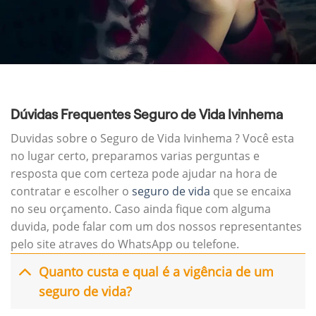
Dúvidas Frequentes Seguro de Vida Ivinhema
Duvidas sobre o Seguro de Vida Ivinhema ? Você esta
no lugar certo, preparamos varias perguntas e
resposta que com certeza pode ajudar na hora de
contratar e escolher o
seguro de vida
que se encaixa
no seu orçamento. Caso ainda fique com alguma
duvida, pode falar com um dos nossos representantes
pelo site atraves do WhatsApp ou telefone.
Quanto custa e qual é a vigência de um
seguro de vida?