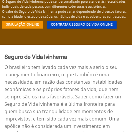
O Seguro de Vida Ivinhema pode ser personalizado para atender às necessidades
individuais de cada pessoa, com diferentes coberturas e assistências.
O valor do Seguro de Vida Ivinhema pode variar dependendo de diversos fatores,
como a idade, o estado de saúde, os hábitos de vida e as coberturas contratadas.
SIMULAÇÃO ONLINE
CONTRATAR SEGURO DE VIDA ONLINE
Seguro de Vida Ivinhema
O brasileiro tem levado cada vez mais a sério o seu
planejamento financeiro, o que também é uma
necessidade, em razão das constantes instabilidades
econômicas e os próprios fatores da vida, que nem
sempre são os mais favoráveis. Saber como fazer um
Seguro de Vida Ivinhema é a última fronteira para
quem busca sua tranquilidade em momentos de
imprevistos, e tem sido cada vez mais comum. Uma
apólice não é considerada um investimento em