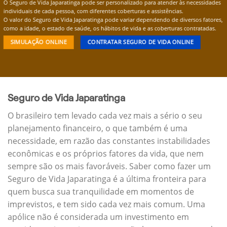
O Seguro de Vida Japaratinga pode ser personalizado para atender às necessidades
individuais de cada pessoa, com diferentes coberturas e assistências.
O valor do Seguro de Vida Japaratinga pode variar dependendo de diversos fatores,
como a idade, o estado de saúde, os hábitos de vida e as coberturas contratadas.
SIMULAÇÃO ONLINE
CONTRATAR SEGURO DE VIDA ONLINE
Seguro de Vida Japaratinga
O brasileiro tem levado cada vez mais a sério o seu
planejamento financeiro, o que também é uma
necessidade, em razão das constantes instabilidades
econômicas e os próprios fatores da vida, que nem
sempre são os mais favoráveis. Saber como fazer um
Seguro de Vida Japaratinga é a última fronteira para
quem busca sua tranquilidade em momentos de
imprevistos, e tem sido cada vez mais comum. Uma
apólice não é considerada um investimento em