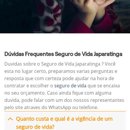
Dúvidas Frequentes Seguro de Vida Japaratinga
Duvidas sobre o Seguro de Vida Japaratinga ? Você
esta no lugar certo, preparamos varias perguntas e
resposta que com certeza pode ajudar na hora de
contratar e escolher o
seguro de vida
que se encaixa
no seu orçamento. Caso ainda fique com alguma
duvida, pode falar com um dos nossos representantes
pelo site atraves do WhatsApp ou telefone.
Quanto custa e qual é a vigência de um
seguro de vida?