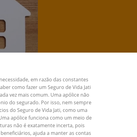
 necessidade, em razão das constantes
Saber como fazer um Seguro de Vida Jati
 cada vez mais comum. Uma apólice não
ônio do segurado. Por isso, nem sempre
ícios do Seguro de Vida Jati, como uma
. Uma apólice funciona como um meio de
turas não é exatamente incerta, pois
beneficiários, ajuda a manter as contas