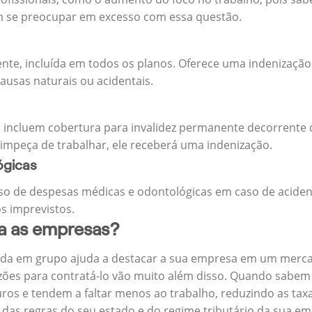
m se preocupar em excesso com essa questão.
ente, incluída em todos os planos. Oferece uma indenização
ausas naturais ou acidentais.
 incluem cobertura para invalidez permanente decorrente d
 impeça de trabalhar, ele receberá uma indenização.
ógicas
o de despesas médicas e odontológicas em caso de aciden
s imprevistos.
ra as empresas?
ida em grupo ajuda a destacar a sua empresa em um merca
zões para contratá-lo vão muito além disso. Quando sabem
ros e tendem a faltar menos ao trabalho, reduzindo as ta
 das regras do seu estado e do regime tributário da sua em