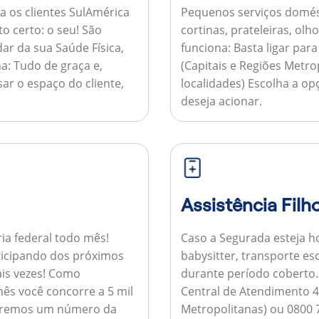
a os clientes SulAmérica
Pequenos serviços domés
to certo: o seu! São
cortinas, prateleiras, ol
ar da sua Saúde Física,
funciona:
Basta ligar par
a:
Tudo de graça e,
(Capitais e Regiões Metr
sar o espaço do cliente,
localidades) Escolha a op
deseja acionar.
Assistência Filh
ria federal todo mês!
Caso a Segurada esteja ho
ticipando dos próximos
babysitter, transporte es
is vezes!
Como
durante período coberto
ês você concorre a 5 mil
Central de Atendimento 4
nviaremos um número da
Metropolitanas) ou 0800 