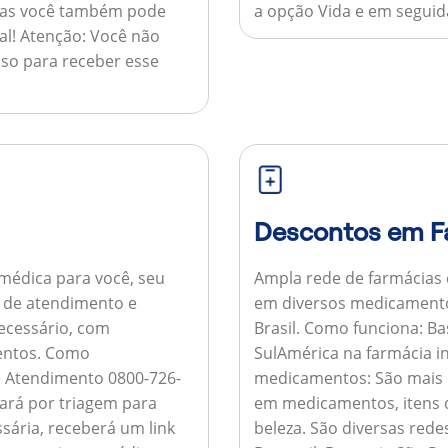
 mas você também pode
a opção Vida e em seguida
al!
Atenção:
Você não
so para receber esse
Descontos em F
médica para você, seu
Ampla rede de farmácias
al de atendimento e
em diversos medicamento
necessário, com
Brasil.
Como funciona:
Bas
entos.
Como
SulAmérica na farmácia 
de Atendimento 0800-726-
medicamentos:
São mais 
ará por triagem para
em medicamentos, itens d
sária, receberá um link
beleza. São diversas rede