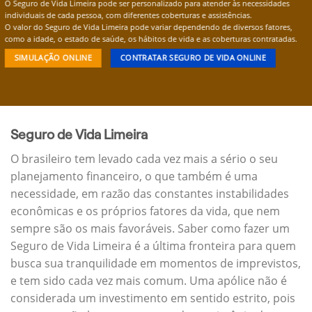
O Seguro de Vida Limeira pode ser personalizado para atender às necessidades
individuais de cada pessoa, com diferentes coberturas e assistências.
O valor do Seguro de Vida Limeira pode variar dependendo de diversos fatores,
como a idade, o estado de saúde, os hábitos de vida e as coberturas contratadas.
SIMULAÇÃO ONLINE
CONTRATAR SEGURO DE VIDA ONLINE
Seguro de Vida Limeira
O brasileiro tem levado cada vez mais a sério o seu
planejamento financeiro, o que também é uma
necessidade, em razão das constantes instabilidades
econômicas e os próprios fatores da vida, que nem
sempre são os mais favoráveis. Saber como fazer um
Seguro de Vida Limeira é a última fronteira para quem
busca sua tranquilidade em momentos de imprevistos,
e tem sido cada vez mais comum. Uma apólice não é
considerada um investimento em sentido estrito, pois