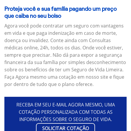
Proteja você e sua família pagando um preço
que caiba no seu bolso
Agora você pode contratar um seguro com vantagens
em vida e que paga indenização em caso de morte,
doença ou invalidez. Conte ainda com Consultas
médicas online, 24h, todos os dias. Onde você estiver,
sempre que precisar. Não dá para expor a segurança
financeira da sua família por simples desconhecimento
sobre os benefícios de ter um Seguro de Vida Limeira.
Faça Agora mesmo uma cotação em nosso site e fique
por dentro de tudo que o plano oferece.
RECEBA EM SEU E-MAIL AGORA MESMO, UMA
COTAÇÃO PERSONALIZADA COM TODAS AS
INFORMAÇÕES SOBRE O SEGURO DE VIDA.
SOLICITAR COTAÇÃO