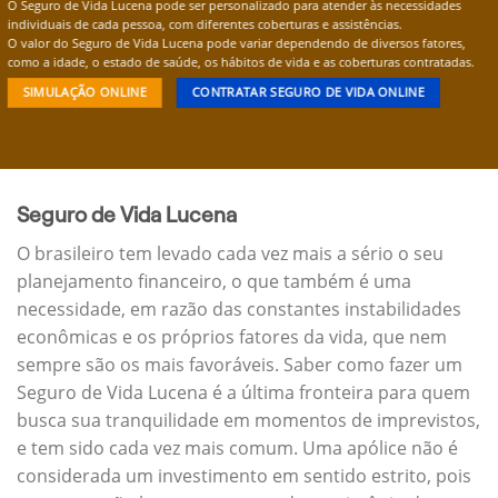
O Seguro de Vida Lucena pode ser personalizado para atender às necessidades
individuais de cada pessoa, com diferentes coberturas e assistências.
O valor do Seguro de Vida Lucena pode variar dependendo de diversos fatores,
como a idade, o estado de saúde, os hábitos de vida e as coberturas contratadas.
SIMULAÇÃO ONLINE
CONTRATAR SEGURO DE VIDA ONLINE
Seguro de Vida Lucena
O brasileiro tem levado cada vez mais a sério o seu
planejamento financeiro, o que também é uma
necessidade, em razão das constantes instabilidades
econômicas e os próprios fatores da vida, que nem
sempre são os mais favoráveis. Saber como fazer um
Seguro de Vida Lucena é a última fronteira para quem
busca sua tranquilidade em momentos de imprevistos,
e tem sido cada vez mais comum. Uma apólice não é
considerada um investimento em sentido estrito, pois