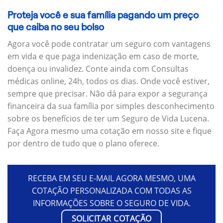
Proteja você e sua família pagando um preço
que caiba no seu bolso
Agora você pode contratar um seguro com vantagens
em vida e que paga indenização em caso de morte,
doença ou invalidez. Conte ainda com Consultas
médicas online, 24h, todos os dias. Onde você estiver,
sempre que precisar. Não dá para expor a segurança
financeira da sua família por simples desconhecimento
sobre os benefícios de ter um Seguro de Vida Lucena.
Faça Agora mesmo uma cotação em nosso site e fique
por dentro de tudo que o plano oferece.
RECEBA EM SEU E-MAIL AGORA MESMO, UMA
COTAÇÃO PERSONALIZADA COM TODAS AS
INFORMAÇÕES SOBRE O SEGURO DE VIDA.
SOLICITAR COTAÇÃO