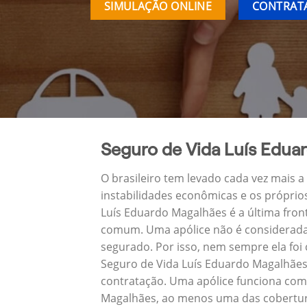
SIMULAÇÃO ONLINE
CONTRATA
Seguro de Vida Luís Edua
O brasileiro tem levado cada vez mais 
instabilidades econômicas e os próprio
Luís Eduardo Magalhães é a última fro
comum. Uma apólice não é considerada 
segurado. Por isso, nem sempre ela foi
Seguro de Vida Luís Eduardo Magalhães
contratação. Uma apólice funciona como
Magalhães, ao menos uma das cobertura