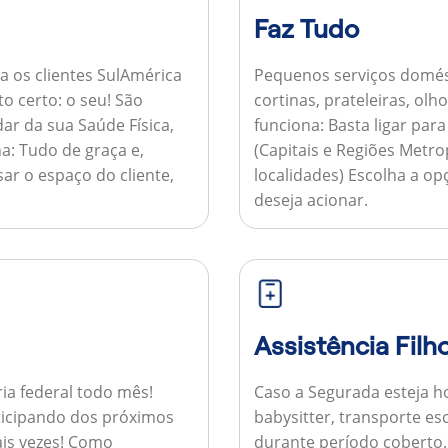
Faz Tudo
a os clientes SulAmérica
Pequenos serviços domés
to certo: o seu! São
cortinas, prateleiras, ol
ar da sua Saúde Física,
funciona:
Basta ligar par
a:
Tudo de graça e,
(Capitais e Regiões Metr
sar o espaço do cliente,
localidades) Escolha a op
deseja acionar.
Assistência Filh
ria federal todo mês!
Caso a Segurada esteja ho
ticipando dos próximos
babysitter, transporte es
is vezes!
Como
durante período coberto