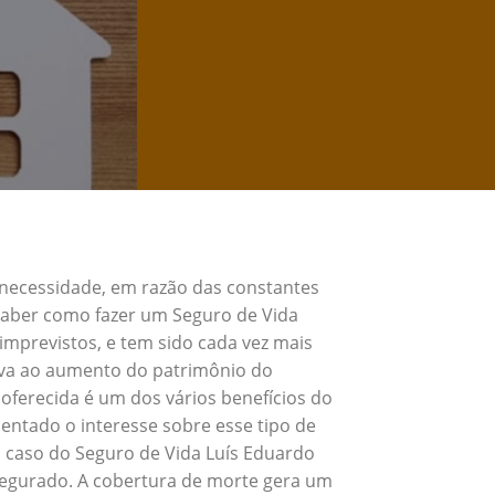
 necessidade, em razão das constantes
 Saber como fazer um Seguro de Vida
mprevistos, e tem sido cada vez mais
eva ao aumento do patrimônio do
oferecida é um dos vários benefícios do
ntado o interesse sobre esse tipo de
o caso do Seguro de Vida Luís Eduardo
segurado. A cobertura de morte gera um