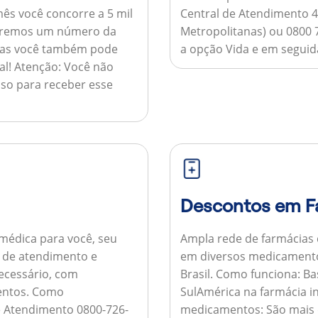
ês você concorre a 5 mil
Central de Atendimento 4
nviaremos um número da
Metropolitanas) ou 0800 
 mas você também pode
a opção Vida e em seguida
al!
Atenção:
Você não
so para receber esse
Descontos em F
médica para você, seu
Ampla rede de farmácias
al de atendimento e
em diversos medicamento
necessário, com
Brasil.
Como funciona:
Bas
entos.
Como
SulAmérica na farmácia 
de Atendimento 0800-726-
medicamentos:
São mais 