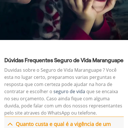
Dúvidas Frequentes Seguro de Vida Maranguape
Duvidas sobre o Seguro de Vida Maranguape ? Você
esta no lugar certo, preparamos varias perguntas e
resposta que com certeza pode ajudar na hora de
contratar e escolher o
seguro de vida
que se encaixa
no seu orçamento. Caso ainda fique com alguma
duvida, pode falar com um dos nossos representantes
pelo site atraves do WhatsApp ou telefone.
Quanto custa e qual é a vigência de um