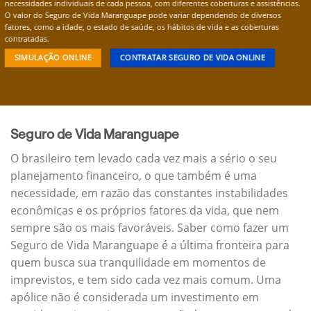
necessidades individuais de cada pessoa, com diferentes coberturas e assistências.
O valor do Seguro de Vida Maranguape pode variar dependendo de diversos
fatores, como a idade, o estado de saúde, os hábitos de vida e as coberturas
contratadas.
SIMULAÇÃO ONLINE
CONTRATAR SEGURO DE VIDA ONLINE
Seguro de Vida Maranguape
O brasileiro tem levado cada vez mais a sério o seu
planejamento financeiro, o que também é uma
necessidade, em razão das constantes instabilidades
econômicas e os próprios fatores da vida, que nem
sempre são os mais favoráveis. Saber como fazer um
Seguro de Vida Maranguape é a última fronteira para
quem busca sua tranquilidade em momentos de
imprevistos, e tem sido cada vez mais comum. Uma
apólice não é considerada um investimento em