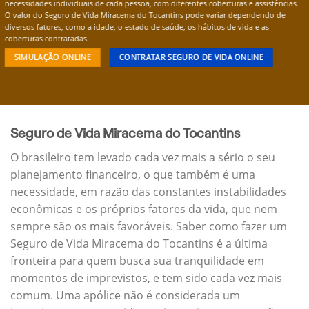
necessidades individuais de cada pessoa, com diferentes coberturas e assistências.
O valor do Seguro de Vida Miracema do Tocantins pode variar dependendo de
diversos fatores, como a idade, o estado de saúde, os hábitos de vida e as
coberturas contratadas.
SIMULAÇÃO ONLINE
CONTRATAR SEGURO DE VIDA ONLINE
Seguro de Vida Miracema do Tocantins
O brasileiro tem levado cada vez mais a sério o seu
planejamento financeiro, o que também é uma
necessidade, em razão das constantes instabilidades
econômicas e os próprios fatores da vida, que nem
sempre são os mais favoráveis. Saber como fazer um
Seguro de Vida Miracema do Tocantins é a última
fronteira para quem busca sua tranquilidade em
momentos de imprevistos, e tem sido cada vez mais
comum. Uma apólice não é considerada um