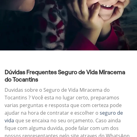
Dúvidas Frequentes Seguro de Vida Miracema
do Tocantins
Duvidas sobre o Seguro de Vida Miracema do
Tocantins ? Você esta no lugar certo, preparamos
varias perguntas e resposta que com certeza pode
ajudar na hora de contratar e escolher o
seguro de
vida
que se encaixa no seu orçamento. Caso ainda
fique com alguma duvida, pode falar com um dos
nossos representantes pelo site atraves do WhatsApp