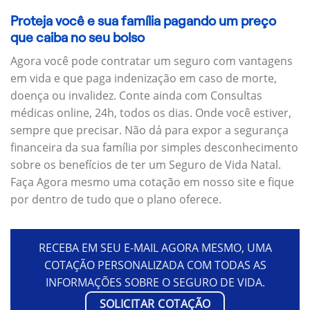
Proteja você e sua família pagando um preço
que caiba no seu bolso
Agora você pode contratar um seguro com vantagens
em vida e que paga indenização em caso de morte,
doença ou invalidez. Conte ainda com Consultas
médicas online, 24h, todos os dias. Onde você estiver,
sempre que precisar. Não dá para expor a segurança
financeira da sua família por simples desconhecimento
sobre os benefícios de ter um Seguro de Vida Natal.
Faça Agora mesmo uma cotação em nosso site e fique
por dentro de tudo que o plano oferece.
RECEBA EM SEU E-MAIL AGORA MESMO, UMA
COTAÇÃO PERSONALIZADA COM TODAS AS
INFORMAÇÕES SOBRE O SEGURO DE VIDA.
SOLICITAR COTAÇÃO