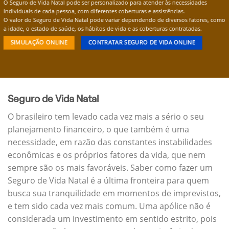
O Seguro de Vida Natal pode ser personalizado para atender às necessidades
individuais de cada pessoa, com diferentes coberturas e assistências.
O valor do Seguro de Vida Natal pode variar dependendo de diversos fatores, como
a idade, o estado de saúde, os hábitos de vida e as coberturas contratadas.
SIMULAÇÃO ONLINE
CONTRATAR SEGURO DE VIDA ONLINE
Seguro de Vida Natal
O brasileiro tem levado cada vez mais a sério o seu
planejamento financeiro, o que também é uma
necessidade, em razão das constantes instabilidades
econômicas e os próprios fatores da vida, que nem
sempre são os mais favoráveis. Saber como fazer um
Seguro de Vida Natal é a última fronteira para quem
busca sua tranquilidade em momentos de imprevistos,
e tem sido cada vez mais comum. Uma apólice não é
considerada um investimento em sentido estrito, pois