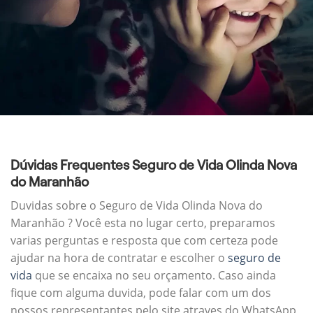
Dúvidas Frequentes Seguro de Vida Olinda Nova
do Maranhão
Duvidas sobre o Seguro de Vida Olinda Nova do
Maranhão ? Você esta no lugar certo, preparamos
varias perguntas e resposta que com certeza pode
ajudar na hora de contratar e escolher o
seguro de
vida
que se encaixa no seu orçamento. Caso ainda
fique com alguma duvida, pode falar com um dos
nossos representantes pelo site atraves do WhatsApp