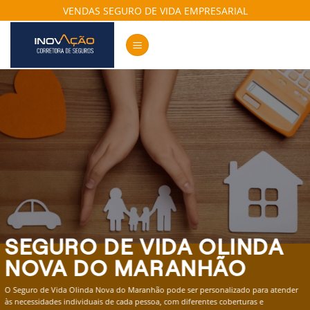
Skip
VENDAS SEGURO DE VIDA EMPRESARIAL
to
content
SEGURO DE VIDA OLINDA
NOVA DO MARANHÃO
O Seguro de Vida Olinda Nova do Maranhão pode ser personalizado para atender
às necessidades individuais de cada pessoa, com diferentes coberturas e