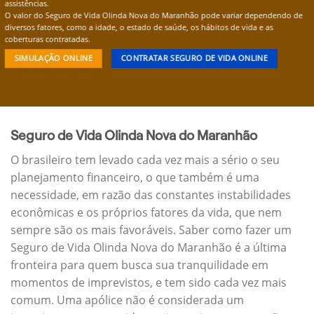
assistências.
O valor do Seguro de Vida Olinda Nova do Maranhão pode variar dependendo de
diversos fatores, como a idade, o estado de saúde, os hábitos de vida e as
coberturas contratadas.
SIMULAÇÃO ONLINE
CONTRATAR SEGURO DE VIDA ONLINE
Seguro de Vida Olinda Nova do Maranhão
O brasileiro tem levado cada vez mais a sério o seu
planejamento financeiro, o que também é uma
necessidade, em razão das constantes instabilidades
econômicas e os próprios fatores da vida, que nem
sempre são os mais favoráveis. Saber como fazer um
Seguro de Vida Olinda Nova do Maranhão é a última
fronteira para quem busca sua tranquilidade em
momentos de imprevistos, e tem sido cada vez mais
comum. Uma apólice não é considerada um